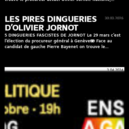
LES PIRES DINGUERIES
30.03.2026
30.03.2026
D’OLIVIER JORNOT
5 DINGUERIES FASCISTES DE JORNOT Le 29 mars c’est
l’élection du procureur général à Genève🫨 Face au
candidat de gauche Pierre Bayenet on trouve le...
3.04.2024