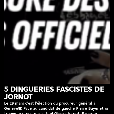
5 DINGUERIES FASCISTES DE
JORNOT
Le 29 mars c’est l’élection du procureur général à
Genève🫨 Face au candidat de gauche Pierre Bayenet on
trouve le procureur actuel Olivier Jornot. Racisme,...