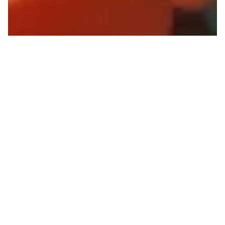
France
CONSTRUIRE UN FRONT
ANTIFASCISTE LE PLUS
LARGE POSSIBLE
Les 27 et 28 juin derniers, le NPA–l’Anticapitaliste
a tenu une conférence nationale pour décider de
la manière dont le parti s’investirait dans la
campagne présidentielle...
→
Antoine Dubiau
28.03.2026
Féminisme
Culture