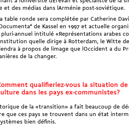
nant à lUniversité dErevan et spécialiste de la si
e et des médias dans lArménie post-soviétique.
la table ronde sera complétée par Catherine Davi
Documenta
4
de Kassel en 1997 et actuelle organi
 pluri-annuel intitulé «Représentations arabes 
institution quelle dirige à Rotterdam, le Witte d
iendra à propos de limage que lOccident a du P
nières de la changer.
omment qualifieriez-vous la situation de l
culture dans les pays ex-communistes?
torique de la «transition» a fait beaucoup de dég
e que ces pays se trouvent dans un état interm
ystèmes bien définis.