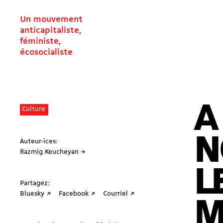
Un mouvement
anticapitaliste,
féministe,
écosocialiste
A
Culture
N
Auteur·ices:
Razmig Keucheyan →
L
Partagez:
Bluesky ↗
Facebook ↗
Courriel ↗
M