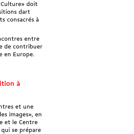
«Culture» doit
tions dart
ts consacrés à
encontres entre
e de contribuer
e en Europe.
tion à
ntres et une
 des images», en
e et le Centre
 qui se prépare