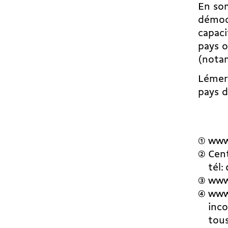
En som
démocr
capaci
pays o
(nota
Lémer
pays d
www
Cent
tél:
www
www
inco
tous