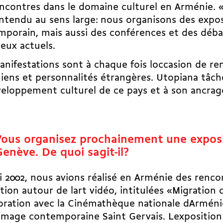
ncontres dans le domaine culturel en Arménie. 
ntendu au sens large: nous organisons des exposi
porain, mais aussi des conférences et des déba
eux actuels.
nifestations sont à chaque fois loccasion de r
ens et personnalités étrangères. Utopiana tâch
eloppement culturel de ce pays et à son ancrag
Vous organisez prochainement une exposi
enève. De quoi sagit-il?
 2002, nous avions réalisé en Arménie des renco
tion autour de lart vidéo, intitulées «Migration
oration avec la Cinémathèque nationale dArméni
image contemporaine Saint Gervais. Lexposition