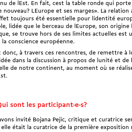
enu de lEst. En fait, cest la table ronde qui porte 
e nouveau? LEurope et ses marges». La relation
ffet toujours été essentielle pour lidentité eur
e, lidée que le berceau de lEurope, son origine
ue, se trouve hors de ses limites actuelles est 
t la conscience européenne.
git donc, à travers ces rencontres, de remettre à l
idée dans la discussion à propos de lunité et de l
elle de notre continent, au moment où se réalise
Est.
ui sont les participant-e-s?
vons invité Bojana Pejic, critique et curatrice se
; elle était la curatrice de la première exposition