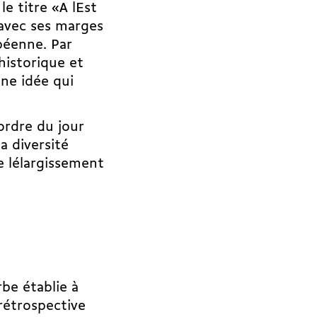
le titre «A lEst
 avec ses marges
opéenne. Par
 historique et
une idée qui
ordre du jour
a diversité
 lélargissement
rbe établie à
 rétrospective