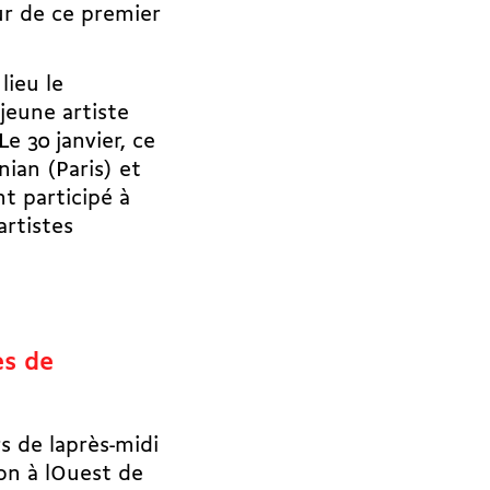
ur de ce premier
 lieu le
jeune artiste
e 30 janvier, ce
ian (Paris) et
nt participé à
artistes
es de
 de laprès-midi
on à lOuest de