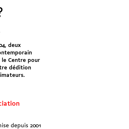
?
s
04, deux
 contemporain
c le Centre pour
re dédition
imateurs.
ciation
nise depuis 2001