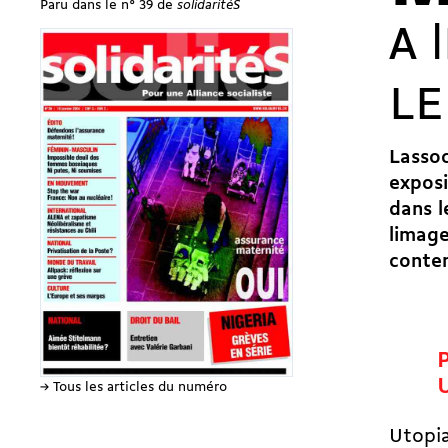
Paru dans le n° 39 de
solidaritéS
A 
L
Lasso
exposi
dans l
limag
contem
→ Tous les articles du numéro
Utopia