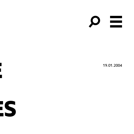
E
19.01.2004
ES