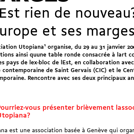
lEst rien de nouveau
Europe et ses marge
ciation Utopiana
1
organise, du 29 au 31 janvier 20
tions ainsi quune table ronde consacrée à lart
es pays de lex-bloc de lEst, en collaboration ave
e contemporaine de Saint Gervais (CIC) et le Cent
poraine. Rencontre avec ses deux principaux an
Pourriez-vous présenter brièvement lasso
Utopiana?
na est une association basée à Genève qui orga