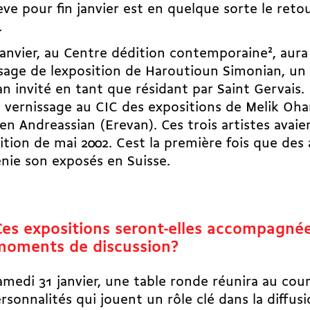
ve pour fin janvier est en quelque sorte le reto
.
janvier, au Centre dédition contemporaine
2
, aura
sage de lexposition de Haroutioun Simonian, un 
an invité en tant que résidant par Saint Gervais. L
e vernissage au CIC des expositions de Melik Ohan
en Andreassian (Erevan). Ces trois artistes avaie
sition de mai 2002. Cest la première fois que des 
nie son exposés en Suisse.
Ces expositions seront-elles accompagné
moments de discussion?
amedi 31 janvier, une table ronde réunira au cours
rsonnalités qui jouent un rôle clé dans la diffusi