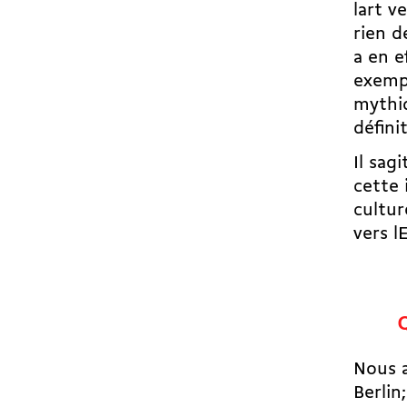
lart v
rien d
a en e
exempl
mythiq
défini
Il sa
cette 
cultur
vers l
Q
Nous a
Berlin