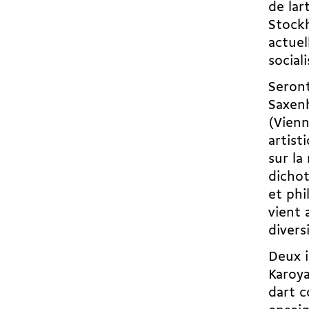
de la
Stockh
actuel
sociali
Seron
Saxenh
(Vien
artist
sur la
dichot
et phi
vient 
divers
Deux i
Karoya
dart 