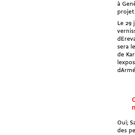
à Genè
projet
Le 29 
vernis
dErev
sera l
de Kar
lexpo
dArmé
Oui; S
des pe