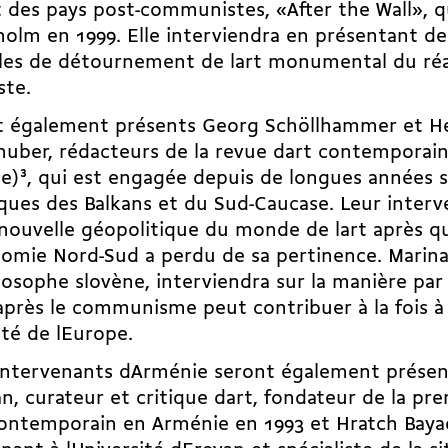
rt des pays post-communistes, «After the Wall», qu
olm en 1999. Elle interviendra en présentant de
les de détournement de lart monumental du ré
ste.
t également présents Georg Schöllhammer et H
uber, rédacteurs de la revue dart contemporain
ne)
3
, qui est engagée depuis de longues années s
iques des Balkans et du Sud-Caucase. Leur inter
 nouvelle géopolitique du monde de lart après qu
omie Nord-Sud a perdu de sa pertinence. Marina 
losophe slovène, interviendra sur la manière par l
après le communisme peut contribuer à la fois à l
ité de lEurope.
ntervenants dArménie seront également présen
n, curateur et critique dart, fondateur de la pre
contemporain en Arménie en 1993 et Hratch Baya