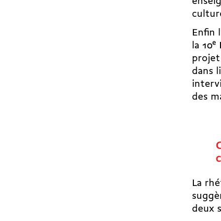
enseig
cultur
Enfin 
la 10
e
projet
dans l
interv
des ma
C
La rhé
suggèr
deux s