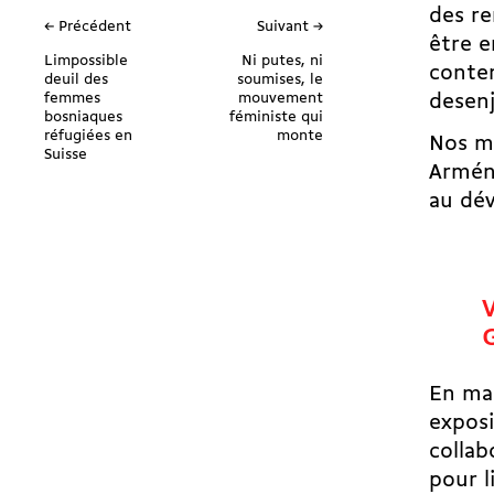
des re
← Précédent
Suivant →
être e
Limpossible
Ni putes, ni
contem
deuil des
soumises, le
femmes
mouvement
desenj
bosniaques
féministe qui
réfugiées en
monte
Nos ma
Suisse
Arméni
au dév
G
En mai
exposi
collab
pour l