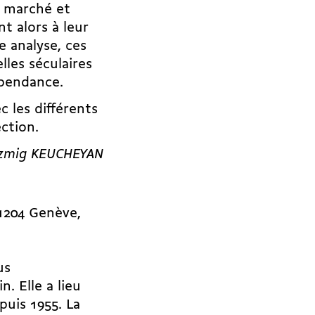
e marché et
t alors à leur
e analyse, ces
lles séculaires
épendance.
c les différents
ction.
Razmig KEUCHEYAN
 1204 Genève,
us
. Elle a lieu
puis 1955. La