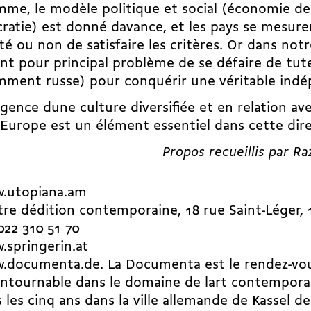
me, le modèle politique et social (économie d
atie) est donné davance, et les pays se mesuren
té ou non de satisfaire les critères. Or dans notr
nt pour principal problème de se défaire de tute
mment russe) pour conquérir une véritable ind
gence dune culture diversifiée et en relation ave
Europe est un élément essentiel dans cette dire
Propos recueillis par 
.utopiana.am
re dédition contemporaine, 18 rue Saint-Léger,
 022 310 51 70
.springerin.at
.documenta.de
. La Documenta est le rendez-vo
ntournable dans le domaine de lart contemporain
 les cinq ans dans la ville allemande de Kassel de