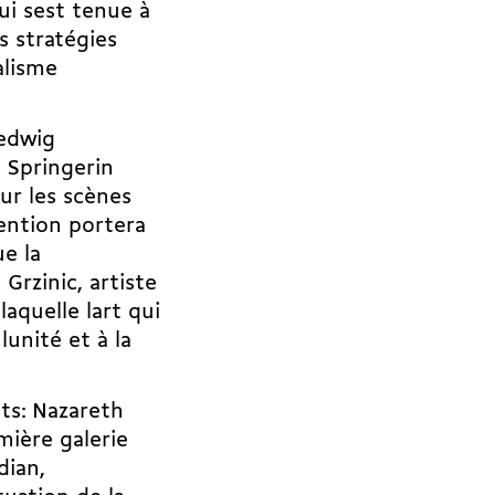
i sest tenue à
s stratégies
alisme
edwig
 Springerin
ur les scènes
vention portera
e la
Grzinic, artiste
aquelle lart qui
unité et à la
ts: Nazareth
mière galerie
dian,