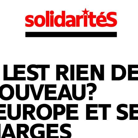
 LEST RIEN D
OUVEAU?
EUROPE ET S
ARGES