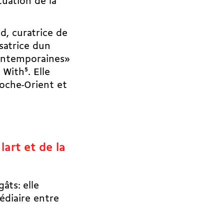
tuation de la
d, curatrice de
satrice dun
contemporaines»
e With
5
. Elle
roche-Orient et
art et de la
âts: elle
édiaire entre