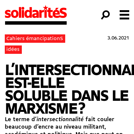
3.06.2021
Cahiers émancipationS
idées
L’INTERSECTIONNA
EST-ELLE
SOLUBLE DANS LE
MARXISME ?
Le terme d’
intersectionnalité
fait couler
beaucoup d’encre au niveau militant,