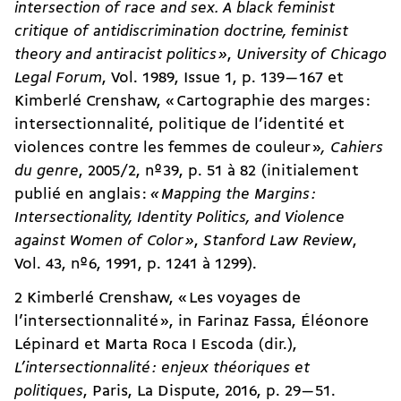
intersection of race and sex. A black feminist
critique of antidiscrimination doctrine, feminist
theory and antiracist politics »
,
University of Chicago
Legal Forum
, Vol. 1989, Issue 1, p. 139 — 167 et
Kimberlé Crenshaw, « Cartographie des marges :
intersectionnalité, politique de l’identité et
violences contre les femmes de couleur »
,
Cahiers
du genre
, 2005/2, nº 39, p. 51 à 82 (initialement
publié en anglais :
« Mapping the Margins :
Intersectionality, Identity Politics, and Violence
against Women of Color »
,
Stanford Law Review
,
Vol. 43, nº 6, 1991, p. 1241 à 1299).
2 Kimberlé Crenshaw, « Les voyages de
l’intersectionnalité », in Farinaz Fassa, Éléonore
Lépinard et Marta Roca I Escoda (dir.),
L’intersectionnalité : enjeux théoriques et
politiques
, Paris, La Dispute, 2016, p. 29 — 51.