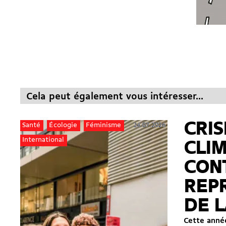
Cela peut également vous intéresser...
CRIS
24.07.2026
Santé
Écologie
Féminisme
International
CLI
CON
REP
DE L
Cette année