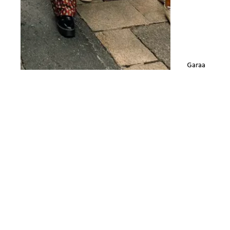
Garaa
Suivez-nous
Contacts régionaux
Bluesky ↗︎
Mastodon ↗︎
Genève
Instagram ↗︎
Threads ↗︎
25 rue des Gares
Facebook ↗︎
CP 2089
1211 Genève 2
Contactez-nous
E
info@solidarites.ch 
Courriel ↗︎
T
+41 22 740 07 40
fb
@solidarites.ge ↗︎
Rejoignez-nous!
Ig
/solidaritesge ↗︎