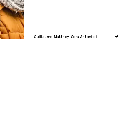
→
Guillaume Matthey
Cora Antonioli
Neuchâtel
Avenue de la Gare 3
2000 Neuchâtel
E
ne@solidarites.ch ↗︎
T
+41 77 502 79 53
fb
@solidaritesne ↗︎
Ig
/solidarites_ne ↗︎