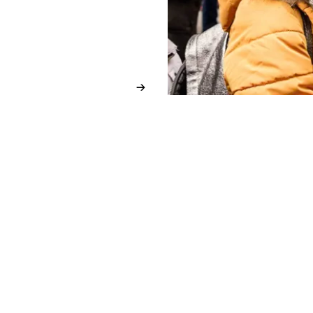
→
Vaud
5 place Chauderon
1003 Lausanne
E
vaud@solidarites.ch ↗︎
↗︎
T
+41 79 402 28 74
fb
@solidarites.vaud ↗︎
Ig
/solidarites_vaud ↗︎