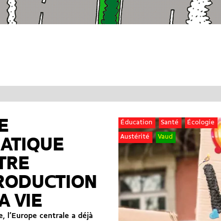
E
Éducation
Santé
Écologie
Austérité
Vaud
MATIQUE
TRE
RODUCTION
A VIE
, l’Europe centrale a déjà