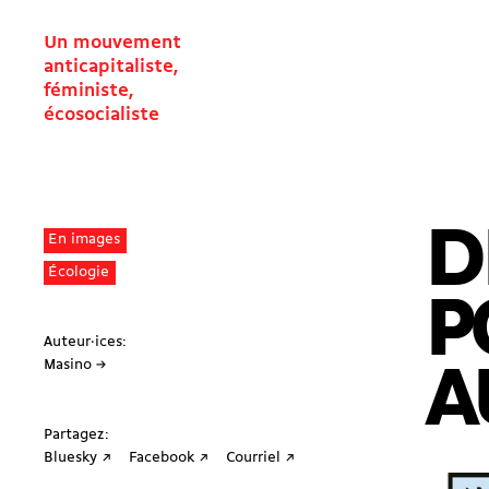
Un mouvement
anticapitaliste,
féministe,
écosocialiste
D
En images
Écologie
P
Auteur·ices:
Masino →
A
Partagez:
Bluesky ↗
Facebook ↗
Courriel ↗