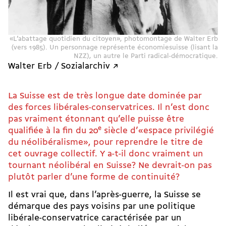
«L’abattage quotidien du citoyen», photomontage de Walter Erb
(vers 1985). Un personnage représente économiesuisse (lisant la
NZZ), un autre le Parti radical-­démocratique.
Walter Erb / Sozialarchiv ↗
La Suisse est de très longue date dominée par
des forces libérales-conservatrices. Il n’est donc
pas vraiment étonnant qu’elle puisse être
qualifiée à la fin du 20
e
siècle d’«espace privilégié
du néolibéralisme», pour reprendre le titre de
cet ouvrage collectif. Y a-t-il donc vraiment un
tournant néolibéral en Suisse? Ne devrait-on pas
plutôt parler d’une forme de continuité?
Il est vrai que, dans l’après-guerre, la Suisse se
démarque des pays voisins par une politique
libérale-­conservatrice caractérisée par un