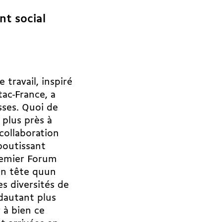
nt social
travail, inspiré
tac-France, a
sses. Quoi de
 plus près à
 collaboration
boutissant
remier Forum
en tête quun
es diversités de
dautant plus
 à bien ce