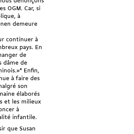
 nous dénonçons
es OGM. Car, si
lique, à
l nen demeure
ur continuer à
breux pays. En
changer de
ts dâme de
hinois.»
4
Enfin,
nue à faire des
malgré son
maine élaborés
s et les milieux
noncer à
lité infantile.
isir que Susan