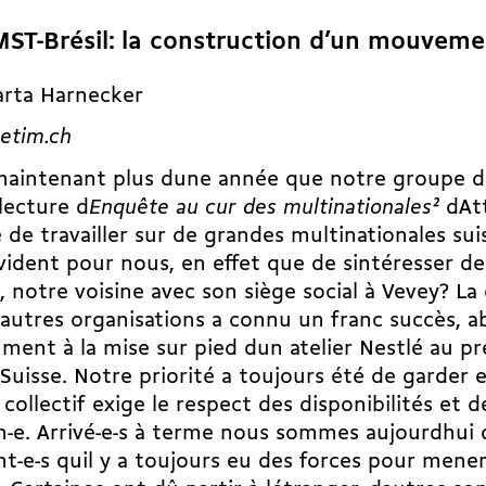
MST-Brésil: la construction d’un mouveme
arta Harnecker
etim.ch
 maintenant plus dune année que notre groupe de 
lecture d
Enquête au cur des multinationales
2
dAt
 de travailler sur de grandes multinationales sui
vident pour nous, en effet que de sintéresser de
, notre voisine avec son siège social à Vevey? La
autres organisations a connu un franc succès, a
ent à la mise sur pied dun atelier Nestlé au p
 Suisse. Notre priorité a toujours été de garder 
l collectif exige le respect des disponibilités et d
-e. Arrivé-e-s à terme nous sommes aujourdhui 
t-e-s quil y a toujours eu des forces pour mener