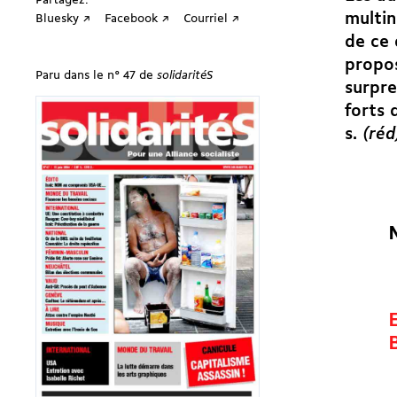
Partagez:
multin
Bluesky ↗
Facebook ↗
Courriel ↗
de ce 
propos
Paru dans le n° 47 de
solidaritéS
surpre
forts 
s.
(réd