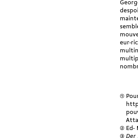
George
despo
mainte
semble
mouvem
eur-ri
multin
multip
nombre
Pour
http
pouv
Atta
Ed- 
Der 