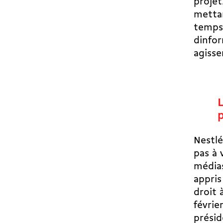
projet
mettan
temps.
dinfo
agisse
L
p
Nestlé
pas à 
médias
appris
droit 
févrie
présid