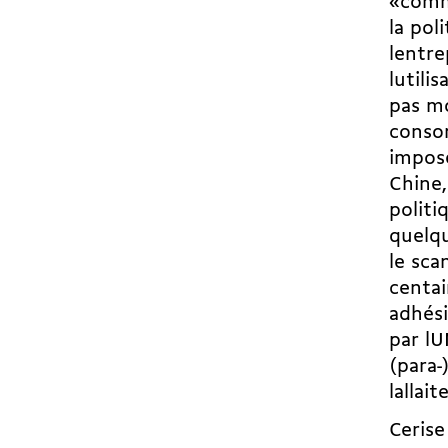
«comm
la pol
lentr
lutil
pas mo
consom
impos
Chine,
politi
quelqu
le sca
centai
adhési
par l
(para-
lalla
Cerise