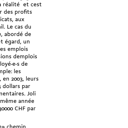
éalité  et cest
 des profits
icats, aux
il. Le cas du
, abordé de
t égard, un
les emplois
sions demplois
loyé-e-s de
ple: les
 en 2003, leurs
 dollars par
entaires. Joli
a même année 
 30000 CHF par
n» chemin.