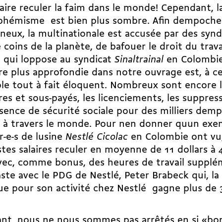
aire reculer la faim dans le monde! Cependant, la r
hémisme  est bien plus sombre. Afin dempocher
neux, la multinationale est accusée par des synd
 coins de la planète, de bafouer le droit du trava
t qui loppose au syndicat
Sinaltrainal
en Colombie
e plus approfondie dans notre ouvrage est, à ce
e tout à fait éloquent. Nombreux sont encore 
res et sous-payés, les licenciements, les suppres
bsence de sécurité sociale pour des milliers demp
 à travers le monde. Pour nen donner quun exem
r-e-s de lusine
Nestlé Cicolac
en Colombie ont vu,
es salaires reculer en moyenne de 11 dollars à 4
vec, comme bonus, des heures de travail supplém
ste avec le PDG de Nestlé, Peter Brabeck qui, l
ue pour son activité chez Nestlé  gagne plus de
ant, nous ne nous sommes pas arrêtés en si «bo