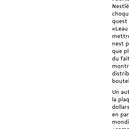
Nestlé
choqua
quest
«Leau
mettre
nest 
que pl
du fai
montre
distri
boutei
Un aut
la pla
dollar
en par
mondia