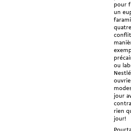
pour f
un eup
farami
quatre
confli
manièr
exempl
précai
ou la
Nestlé
ouvrie
modest
jour a
contra
rien q
jour!
Pourt