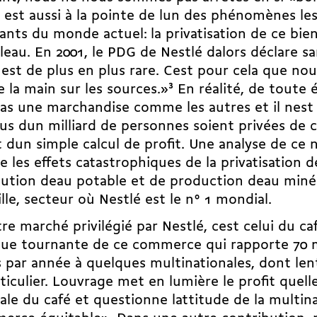
 est aussi à la pointe de lun des phénomènes les
nts du monde actuel: la privatisation de ce bi
 leau. En 2001, le PDG de Nestlé dalors déclare s
 est de plus en plus rare. Cest pour cela que no
 la main sur les sources.»
3
En réalité, de toute é
pas une marchandise comme les autres et il nest
us dun milliard de personnes soient privées de 
t dun simple calcul de profit. Une analyse de c
 les effets catastrophiques de la privatisation 
bution deau potable et de production deau miné
lle, secteur où Nestlé est le n° 1 mondial.
re marché privilégié par Nestlé, cest celui du caf
que tournante de ce commerce qui rapporte 70 m
s par année à quelques multinationales, dont len
ticulier. Louvrage met en lumière le profit quelle
le du café et questionne lattitude de la multin