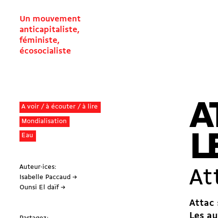
Un mouvement
anticapitaliste,
féministe,
écosocialiste
A
A voir / à écouter / à lire
Mondialisation
L
Eau
Auteur·ices:
At
Isabelle Paccaud →
Ounsi El daïf →
Attac 
Les au