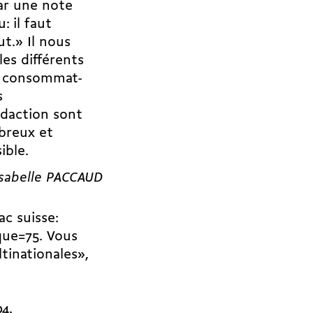
par une note
: il faut
t.» Il nous
les différents
de consommat-
s
daction sont
breux et
ible.
Isabelle PACCAUD
ac suisse:
que=75
. Vous
tinationales»,
04.