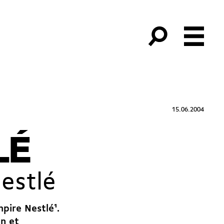
15.06.2004
LÉ
Nestlé
mpire Nestlé
1
.
n et