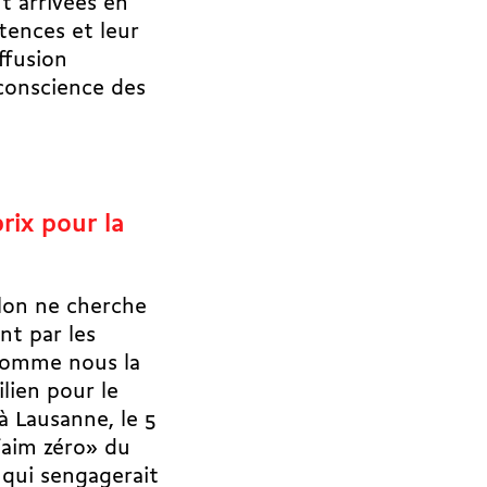
nt arrivées en
tences et leur
ffusion
conscience des
prix pour la
lon ne cherche
nt par les
comme nous la
lien pour le
 à Lausanne, le 5
faim zéro» du
 qui sengagerait