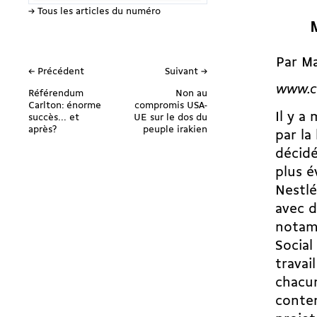
→ Tous les articles du numéro
Par M
← Précédent
Suivant →
www.c
Référendum
Non au
Carlton: énorme
compromis USA-
Il y a
succès... et
UE sur le dos du
après?
peuple irakien
par la 
décidé
plus é
Nestlé
avec d
notamm
Social
travai
chacun
conten