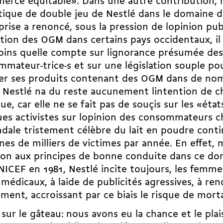
erce équitable». Dans une autre contribution,
itique de double jeu de Nestlé dans le domaine d
eprise a renoncé, sous la pression de lopinion pub
isation des OGM dans certains pays occidentaux, i
ins quelle compte sur lignorance présumée des
mateur-trice-s et sur une législation souple po
er ses produits contenant des OGM dans de nom
 Nestlé na du reste aucunement lintention de 
que, car elle ne se fait pas de souçis sur les «éta
es activistes sur lopinion des consommateurs c
ndale tristement célèbre du lait en poudre conti
nes de milliers de victimes par année. En effet, 
on aux principes de bonne conduite dans ce do
UNICEF en 1981, Nestlé incite toujours, les femme
)médicaux, à laide de publicités agressives, à re
itement, accroissant par ce biais le risque de morta
 sur le gâteau: nous avons eu la chance et le pla