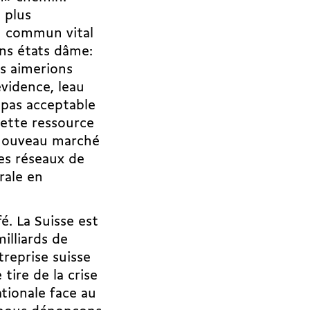
 plus
en commun vital
ans états dâme:
us aimerions
vidence, leau
 pas acceptable
cette ressource
e nouveau marché
des réseaux de
rale en
é. La Suisse est
illiards de
treprise suisse
 tire de la crise
ationale face au