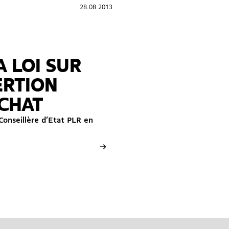
28.08.2013
28.08.2013
A LOI SUR
SERTION
OCHAT
Conseillère d’Etat PLR en
→