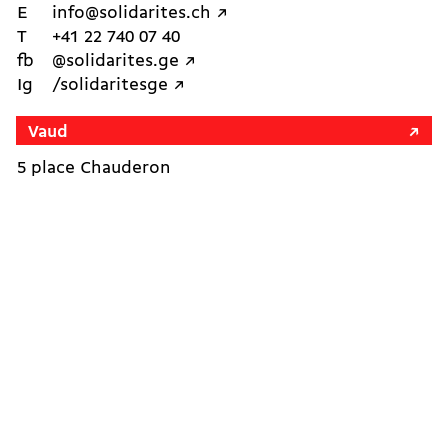
E
info@solidarites.ch ↗︎
T
+41 22 740 07 40
fb
@solidarites.ge ↗︎
Ig
/solidaritesge ↗︎
Vaud
5 place Chauderon
1003 Lausanne
E
vaud@solidarites.ch ↗︎
T
+41 79 402 28 74
fb
@solidarites.vaud ↗︎
Ig
/solidarites_vaud ↗︎
Neuchâtel
Avenue de la Gare 3
2000 Neuchâtel
E
ne@solidarites.ch ↗︎