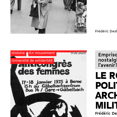
Frédéric Des
9.05.2025
Histoire
En mouvement
Empris
nostalg
Université de solidaritéS
l’avenir
LE R
POLI
ARC
MILI
Frédéric De