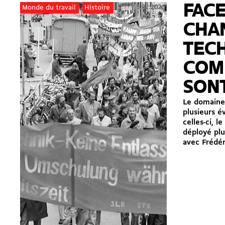
FACE
15.02.2026
Monde du travail
Histoire
CHA
TECH
COM
SONT
Le domaine
plusieurs é
celles-ci, 
déployé plu
avec Frédér