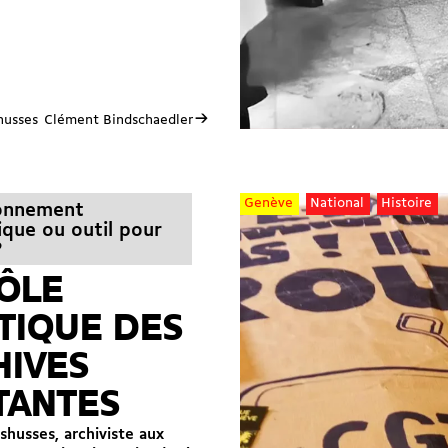
→
husses
Clément Bindschaedler
Genève
National
Histoire
onnement
ique ou outil pour
?
ÔLE
TIQUE DES
HIVES
TANTES
shusses, archiviste aux