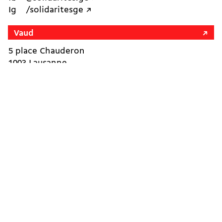
Ig
/solidaritesge ↗︎
Vaud
5 place Chauderon
1003 Lausanne
E
vaud@solidarites.ch ↗︎
T
+41 79 402 28 74
fb
@solidarites.vaud ↗︎
Ig
/solidarites_vaud ↗︎
Neuchâtel
Avenue de la Gare 3
2000 Neuchâtel
E
ne@solidarites.ch ↗︎
T
+41 77 502 79 53
fb
@solidaritesne ↗︎
Ig
/solidarites_ne ↗︎