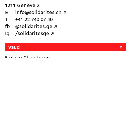
1211 Genève 2
E
info@solidarites.ch ↗︎
T
+41 22 740 07 40
fb
@solidarites.ge ↗︎
Ig
/solidaritesge ↗︎
Vaud
5 place Chauderon
1003 Lausanne
E
vaud@solidarites.ch ↗︎
T
+41 79 402 28 74
fb
@solidarites.vaud ↗︎
Ig
/solidarites_vaud ↗︎
Neuchâtel
Avenue de la Gare 3
2000 Neuchâtel