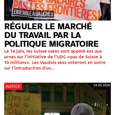
RÉGULER LE MARCHÉ
DU TRAVAIL PAR LA
POLITIQUE MIGRATOIRE
Le 14 juin, les Suisse·ssexs sont appelé·exs aux
urnes sur l’initiative de l’UDC «pas de Suisse à
10 millions». Les Vaudois·sexs voteront en outre
sur l’introduction d’un...
24.05.2026
Justice