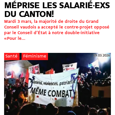
MÉPRISE LES SALARIÉ·EXS
DU CANTON!
Mardi 3 mars, la majorité de droite du Grand
Conseil vaudois a accepté le contre-projet opposé
par le Conseil d’État à notre double-initiative
«Pour le...
29.03.2026
Santé
Féminisme