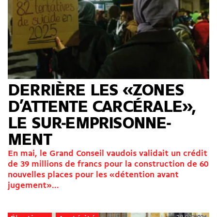
DERRIÈRE LES «ZONES
D’ATTENTE CARCÉRALE»,
LE SUR-EMPRI­SON­NE­
MENT
En mai, le Grand Conseil vaudois validait un crédit
de 39 millions de francs pour la construction de 60
nouvelles places pour les «détention avant
jugement»...