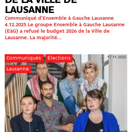
DE LA VILLE DE
LAUSANNE
Communiqué d’Ensemble à Gauche Lausanne
4.12.2025 Le groupe Ensemble à Gauche Lausanne
(EàG) a refusé le budget 2026 de la Ville de
Lausanne. La majorité...
17.11.2025
Communiqués
Élections
Lausanne