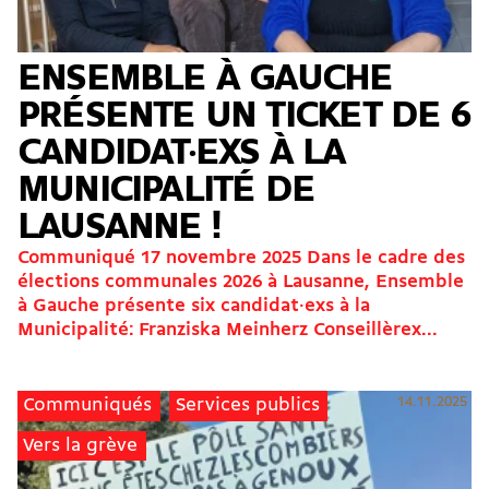
ENSEMBLE À GAUCHE
PRÉSENTE UN TICKET DE 6
CANDIDAT·EXS À LA
MUNICIPALITÉ DE
LAUSANNE !
Communiqué 17 novembre 2025 Dans le cadre des
élections communales 2026 à Lausanne, Ensemble
à Gauche présente six candidat·exs à la
Municipalité: Franziska Meinherz Conseillèrex...
14.11.2025
Communiqués
Services publics
Vers la grève