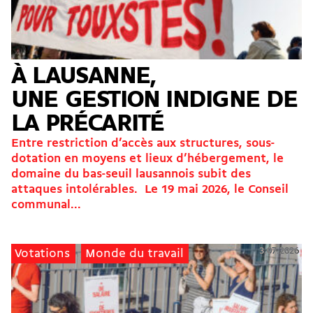
À LAUSANNE,
UNE GESTION INDIGNE DE
LA PRÉCARITÉ
Entre restriction d’accès aux structures, sous-
dotation en moyens et lieux d’hébergement, le
domaine du bas-seuil lausannois subit des
attaques intolérables. Le 19 mai 2026, le Conseil
communal...
3.07.2026
Votations
Monde du travail