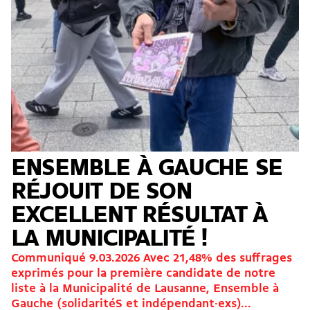
ENSEMBLE À GAUCHE SE
RÉJOUIT DE SON
EXCELLENT RÉSULTAT À
LA MUNICIPALITÉ !
Communiqué 9.03.2026 Avec 21,48% des suffrages
exprimés pour la première candidate de notre
liste à la Municipalité de Lausanne, Ensemble à
Gauche (solidaritéS et indépendant·exs)...