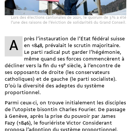
Lors des élections cantonales de 2021, le quorum de 3 % a été
l’une des raisons de l’éviction de solidaritéS du Grand Conseil.
près l’instauration de l’État fédéral suisse
A
en 1848, prévalait le scrutin majoritaire.
Le parti radical put garder l’hégémonie,
même quand ses forces commencèrent à
e
décliner vers la fin du 19
siècle, à l’encontre de
ses opposants de droite (les conservateurs
catholiques) et de gauche (le parti socialiste).
D’où la diversité des adeptes du système
proportionnel.
Parmi ceux-ci, on trouve initialement les disciples
de l’utopiste bisontin
Charles Fourier
. De passage
à Genève, après la prise du pouvoir par
James
Fazy
(1846), le fouriériste Victor Considerant
proposa l’adoption du système proportionnel.