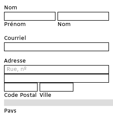
Abonnement
Nom
à l’essai
Prénom
Nom
Prénom
Nom
Courriel
Adresse
Adresse
Adresse
Code
Ville
Postal
Code Postal
Ville
Pays
Pays