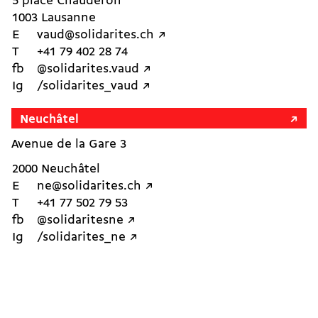
5 place Chauderon
1003 Lausanne
E
vaud@solidarites.ch ↗︎
T
+41 79 402 28 74
fb
@solidarites.vaud ↗︎
Ig
/solidarites_vaud ↗︎
Neuchâtel
Avenue de la Gare 3
2000 Neuchâtel
E
ne@solidarites.ch ↗︎
T
+41 77 502 79 53
fb
@solidaritesne ↗︎
Ig
/solidarites_ne ↗︎