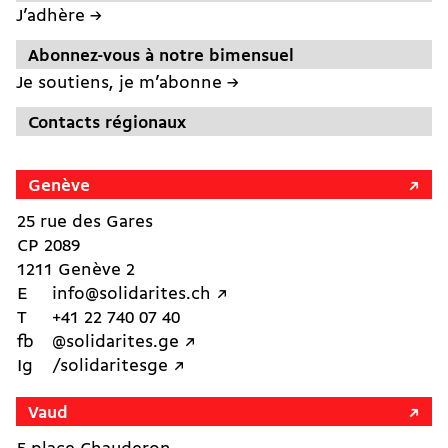
J’adhère →
Abonnez-vous à notre bimensuel
Je soutiens, je m’abonne →
Contacts régionaux
Genève
25 rue des Gares
CP 2089
1211 Genève 2
E
info@solidarites.ch ↗︎
T
+41 22 740 07 40
fb
@solidarites.ge ↗︎
Ig
/solidaritesge ↗︎
Vaud