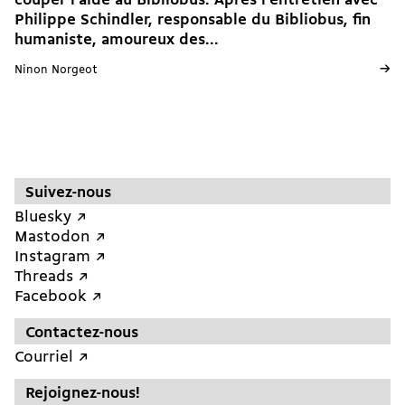
couper l’aide au Bibliobus. Après l’entretien avec
Philippe Schindler, responsable du Bibliobus, fin
humaniste, amoureux des...
→
Ninon Norgeot
Suivez-nous
Bluesky ↗︎
Mastodon ↗︎
Instagram ↗︎
Threads ↗︎
Facebook ↗︎
Contactez-nous
Courriel ↗︎
Rejoignez-nous!