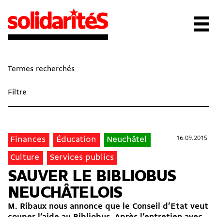
Termes recherchés
Filtre
16.09.2015
16.09.2015
Finances
Éducation
Neuchâtel
Culture
Services publics
SAUVER LE BIBLIOBUS
NEUCHÂTELOIS
M. Ribaux nous annonce que le Conseil d’Etat veut