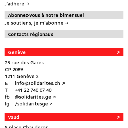
J’adhère →
Abonnez-vous à notre bimensuel
Je soutiens, je m’abonne →
Contacts régionaux
Genève
25 rue des Gares
CP 2089
1211 Genève 2
E
info@solidarites.ch ↗︎
T
+41 22 740 07 40
fb
@solidarites.ge ↗︎
Ig
/solidaritesge ↗︎
Vaud
5 place Chauderon