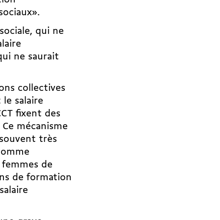
tion
 sociaux».
sociale
, qui ne
laire
ui ne saurait
ons collectives
le salaire
CCT fixent des
ve. Ce mécanisme
, souvent
très
, comme
et femmes de
ns de formation
salaire