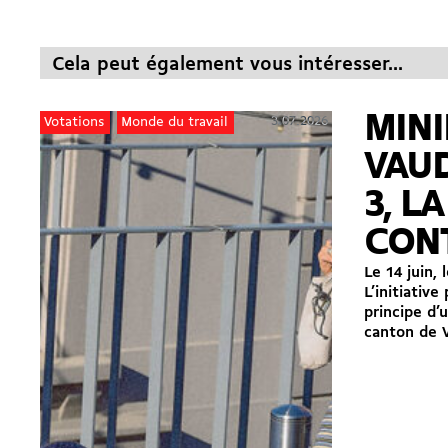
Cela peut également vous intéresser...
MIN
3.07.2026
Votations
Monde du travail
VAUD
3, L
CON
Le 14 juin,
L’initiative
principe d’
canton de V