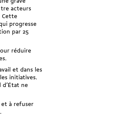
 une grave
tre acteurs
. Cette
qui progresse
tion par 25
pour réduire
es.
vail et dans les
s initiatives.
l d’État ne
et à refuser
.