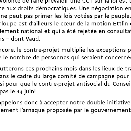
volonté de faire prévaloir une CCT sur la loi est
te aux droits démocratiques. Une négociation en
 ne peut pas primer les lois votées par le peuple
loupe est d’ailleurs le cœur de
la motion Ettlin
lement national et qui a été
rejetée en consulta
ns
– dont Vaud.
ncore, le contre-projet multiplie les exceptions 
e le nombre de personnes qui seraient concerné
utterons ces prochains mois dans les lieux de tra
ans le cadre du large comité de campagne pour le
si pour que le contre-projet antisocial du Consei
pas le 14 juin!
appelons donc à accepter
notre double initiative
vement l’arnaque proposée par le gouvernement