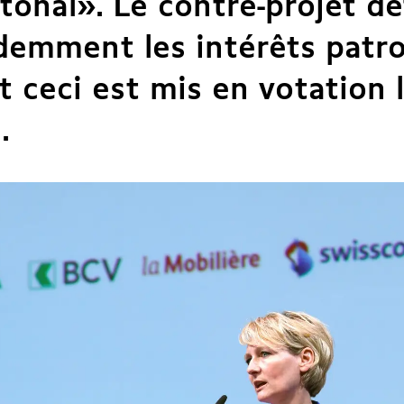
tonal
». Le contre-projet d
demment les intérêts patr
t ceci est mis en votation 
n.