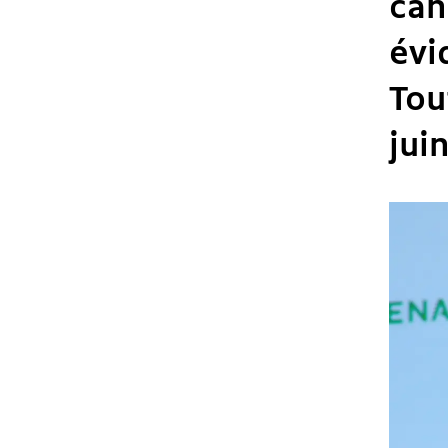
can
évi
Tou
jui