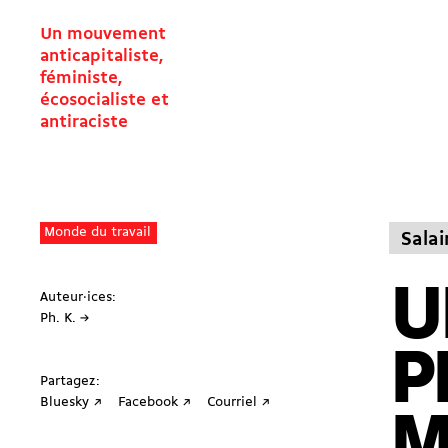
Un mouvement
anticapitaliste,
féministe,
écosocialiste et
antiraciste
Monde du travail
Sala
U
Auteur·ices:
Ph. K. →
P
Partagez:
Bluesky ↗
Facebook ↗
Courriel ↗
M