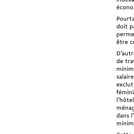
indexa
économ
Pourt
doit p
permet
être c
D’autr
de tra
minimu
salair
exclut
fémini
l’hôte
ménag
dans l
minimu