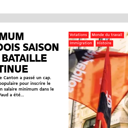
IMUM
Votations
Monde du travail
Immigration
Histoire
OIS SAISON
A BATAILLE
TINUE
 le Canton a passé un cap.
 populaire pour inscrire le
un salaire minimum dans le
aud a été...