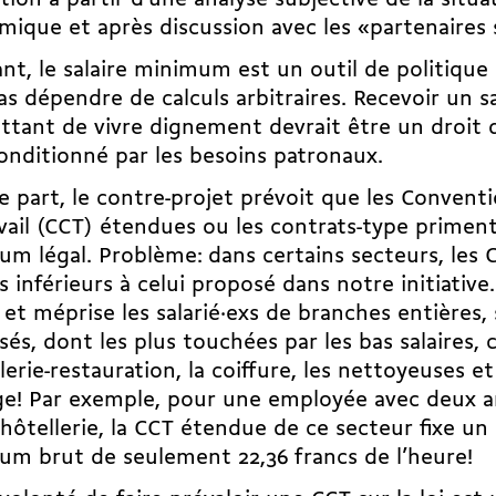
tion à partir d’une analyse subjective de la situa
ique et après discussion avec les «partenaires
ant,
le salaire minimum est un outil de politique 
as dépendre de calculs arbitraires. Recevoir un sa
tant de vivre dignement devrait être un droit q
onditionné par les besoins patronaux.
e part, le contre-projet prévoit que les Conventi
vail (CCT) étendues ou les contrats-type priment 
m légal. Problème: dans certains secteurs, les 
es inférieurs à celui proposé dans notre initiati
 et méprise les salarié·exs de branches entières
sés
, dont les plus touchées par les bas salaires
llerie-restauration, la coiffure, les nettoyeuses 
e! Par exemple, pour une employée avec deux a
’hôtellerie, la CCT étendue de ce secteur fixe un 
m brut de seulement 22,36 francs de l’heure!