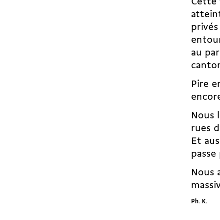
Cette 
attein
privés
entour
au par
canto
Pire e
encor
Nous l
rues d
Et aus
passe 
Nous 
massi
Ph. K.