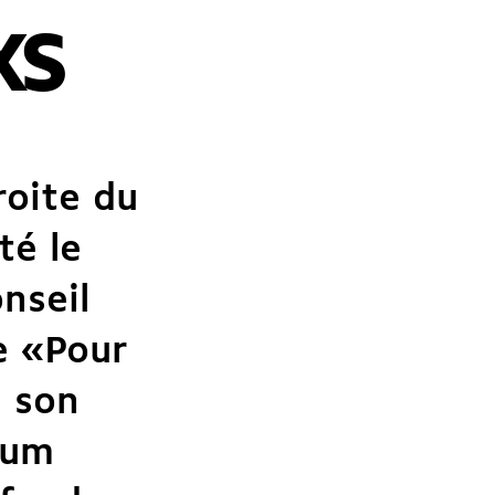
XS
roite du
té le
nseil
e «
Pour
e son
mum