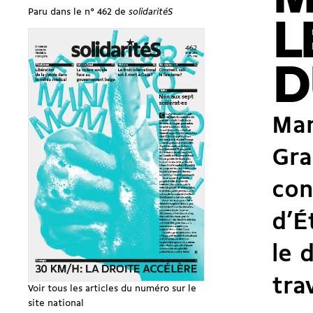
Paru dans le n° 462 de
solidaritéS
L
D
Mar
Gra
con
d’É
le 
tra
Voir tous les articles du numéro sur le
site national