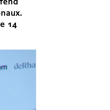
éfend
onaux.
le 14