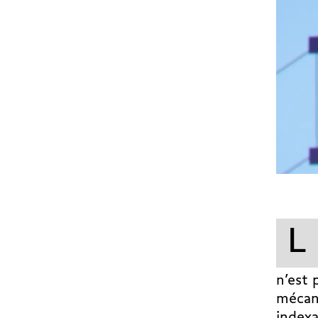
L
n’est 
mécani