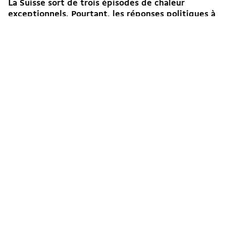
La Suisse sort de trois épisodes de chaleur
exceptionnels. Pourtant, les réponses politiques à
l’urgence sanitaire et écologique sont quasi
absentes. solidaritéS et Ensemble à...
→
Thibault Schneeberger
Guillaume Matthey
23.07.2026
Édito
Écologie
En mouvement