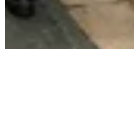
CRISE CLIMATIQUE
CONTRE REPRODUCTION
DE LA VIE
Cette année, l’Europe centrale a déjà connu trois
canicules responsables d’environ 10000 décès
excédentaires selon l’OMS. Elles n’ont pas
seulement impacté les activités productives.
Elles...