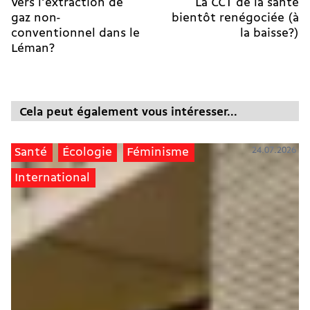
Vers l'extraction de
La CCT de la santé
gaz non-
bientôt renégociée (à
conventionnel dans le
la baisse?)
Léman?
Cela peut également vous intéresser...
24.07.2026
Santé
Écologie
Féminisme
International