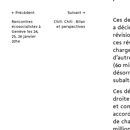
← Précédent
Suivant →
Ces de
Rencontres
Chili: Chili : Bilan
écosocialistes à
et perspectives
a déci
Genève les 24,
révisi
25, 26 janvier
2014
ces r
charge
d’autr
(60 mi
désorm
subalt
Ces dé
droite
et com
accord
de cha
millio