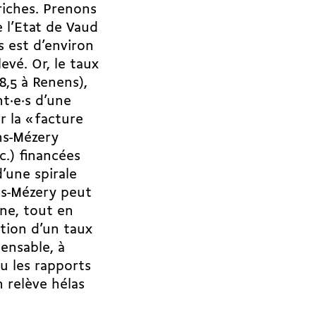
iches. Prenons
e l’Etat de Vaud
 est d’environ
evé. Or, le taux
,5 à Renens),
nt·e·s d’une
 la « facture
ns-Mézery
c.) financées
’une spirale
ens-Mézery peut
nne, tout en
tion d’un taux
ensable, à
vu les rapports
 relève hélas