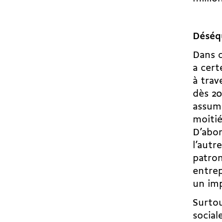
Déséqu
Dans c
a cert
à trave
dès 20
assumé
moitié
D’abor
l’autr
patron
entrep
un imp
Surtou
social