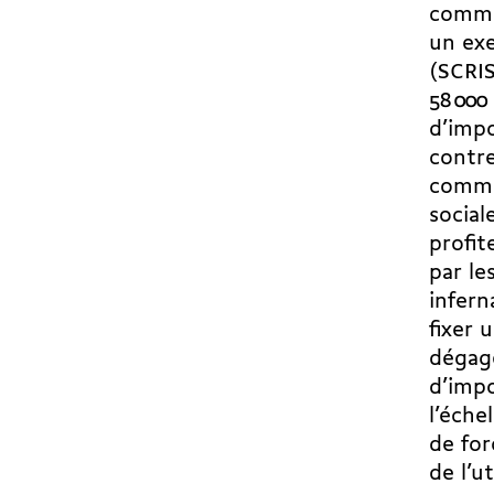
commu
un exe
(SCRIS
58 000
d’impo
contre
commun
social
profit
par le
infern
fixer 
dégage
d’impo
l’éche
de for
de l’u