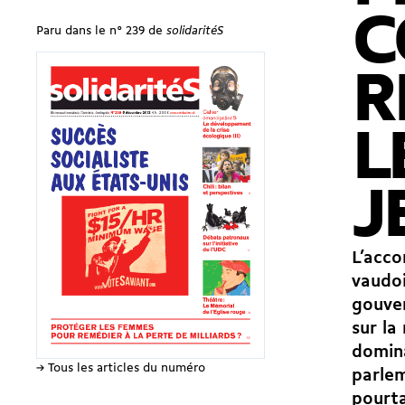
C
Paru dans le n° 239 de
solidaritéS
R
L
J
L’acco
vaudoi
gouver
sur la
domina
→ Tous les articles du numéro
parlem
pourta