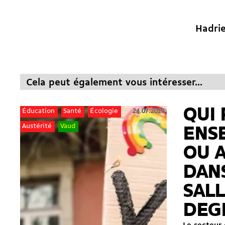
Hadrie
Cela peut également vous intéresser...
QUI 
24.07.2026
Éducation
Santé
Écologie
Austérité
Vaud
ENS
OU 
DAN
SALL
DEG