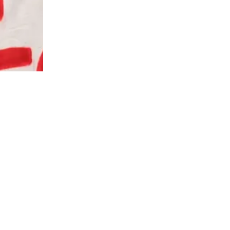
→
Timothé Chételat