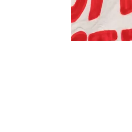
→
atthey
Cora Antonioli