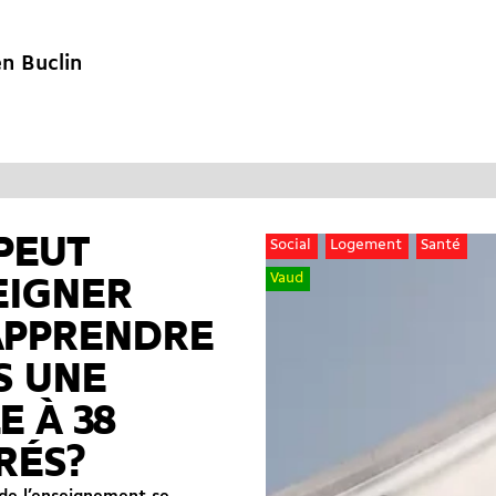
n Buclin
PEUT
Social
Logement
Santé
Vaud
EIGNER
APPRENDRE
S UNE
E À 38
RÉS?