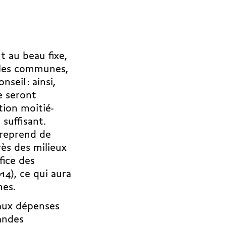
t au beau fixe,
r les communes,
seil : ainsi,
le seront
tion moitié-
 suffisant.
 reprend de
rès des milieux
fice des
14), ce qui aura
nes.
 aux dépenses
andes