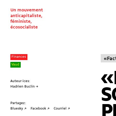
Un mouvement
anticapitaliste,
féministe,
écosocialiste
Finances
«Fac
Vaud
«
Auteur·ices:
Hadrien Buclin →
S
Partagez:
P
Bluesky ↗
Facebook ↗
Courriel ↗