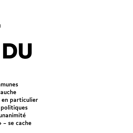
 DU
ommunes
 gauche
en particulier
 politiques
 unanimité
» – se cache