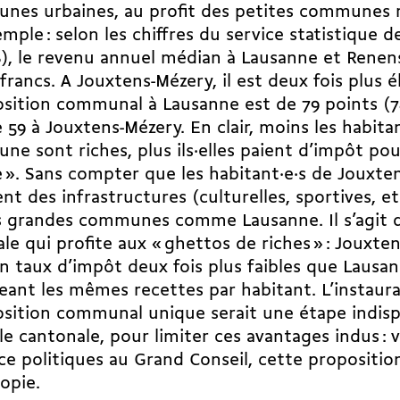
nes urbaines, au profit des petites communes r
mple : selon les chiffres du service statistique d
), le revenu annuel médian à Lausanne et Renens
 francs. A Jouxtens-Mézery, il est deux fois plus él
sition communal à Lausanne est de 79 points (78
 59 à Jouxtens-Mézery. En clair, moins les habita
e sont riches, plus ils·elles paient d’impôt pour
e ». Sans compter que les habitant·e·s de Jouxte
ent des infrastructures (culturelles, sportives, et
s grandes communes comme Lausanne. Il s’agit d
ale qui profite aux « ghettos de riches » : Jouxt
un taux d’impôt deux fois plus faibles que Lausa
ant les mêmes recettes par habitant. L’instaura
sition communal unique serait une étape indisp
lle cantonale, pour limiter ces avantages indus : 
ce politiques au Grand Conseil, cette proposition
topie.