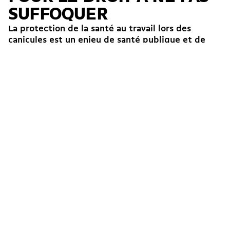
SUFFOQUER
La protection de la santé au travail lors des
canicules est un enjeu de santé publique et de
justice sociale. Malgré des avancées, il devient...
24.07.2026
Économie
Écologie
National
International