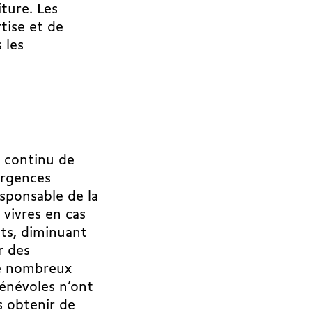
iture. Les
tise et de
 les
t continu de
urgences
esponsable de la
vivres en cas
its, diminuant
r des
de nombreux
énévoles n’ont
s obtenir de