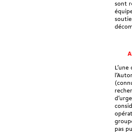
sont r
équipe
soutie
décom
A
L’une 
l’Auto
(connu
recher
d’urge
consid
opérat
groupe
pas pu