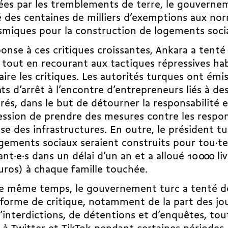
es par les tremblements de terre, le gouverne
é des centaines de milliers d’exemptions aux no
smiques pour la construction de logements soci
onse à ces critiques croissantes, Ankara a tenté 
 tout en recourant aux tactiques répressives hab
taire les critiques. Les autorités turques ont émi
s d’arrêt à l’encontre d’entrepreneurs liés à de
rés, dans le but de détourner la responsabilité 
ession de prendre des mesures contre les respon
sse des infrastructures. En outre, le président t
gements sociaux seraient construits pour tou·te·
ant·e·s dans un délai d’un an et a alloué 10 000 li
uros) à chaque famille touchée.
e même temps, le gouvernement turc a tenté de 
forme de critique, notamment de la part des jour
d’interdictions, de détentions et d’enquêtes, to