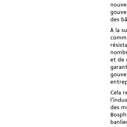
nouvea
gouver
des bâ
À la s
commen
résist
nombr
et de 
garant
gouver
entre
Cela r
l’indu
des mé
Bospho
banlie