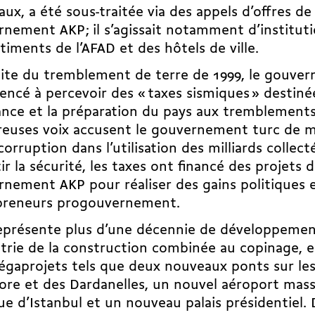
ux, a été sous-traitée via des appels d’offres de 
nement AKP ; il s’agissait notamment d’instituti
timents de l’AFAD et des hôtels de ville.
uite du tremblement de terre de 1999, le gouve
cé à percevoir des « taxes sismiques » destinée
ance et la préparation du pays aux tremblements
euses voix accusent le gouvernement turc de
m
corruption
dans l’utilisation des milliards collect
ir la sécurité, les taxes ont financé des projets 
nement AKP pour réaliser des gains politiques e
preneurs progouvernement.
eprésente plus d’une décennie de développemen
strie de la construction combinée au copinage, e
gaprojets tels que deux nouveaux ponts sur les
re et des Dardanelles, un nouvel aéroport massi
ue d’Istanbul et un nouveau palais présidentiel. 