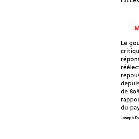
l’accè
M
Le gou
critiq
répons
réélec
repous
depuis
de 80 
rappor
du pay
Joseph D