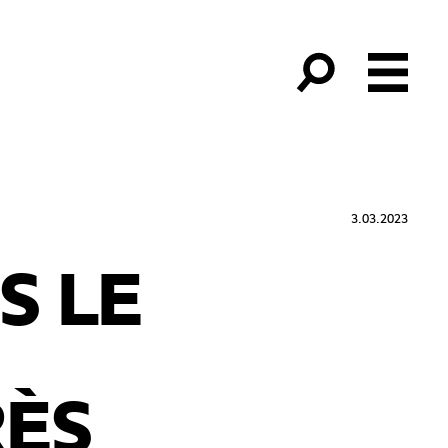
3.03.2023
S LE
RÈS