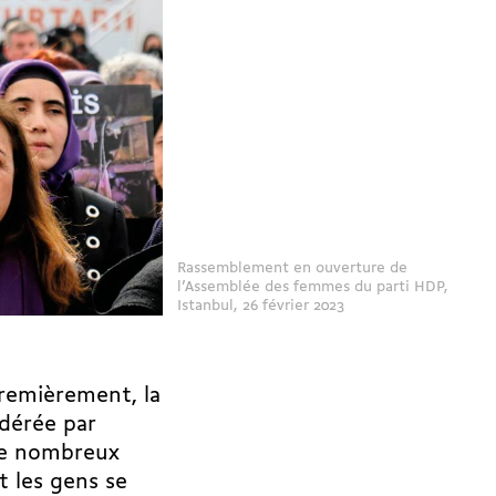
Rassemblement en ouverture de
l’Assemblée des femmes du parti HDP,
Istanbul, 26 février 2023
Premièrement, la
dérée par
De nombreux
t les gens se