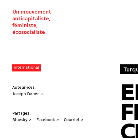
Un mouvement
anticapitaliste,
féministe,
écosocialiste
International
Turq
E
Auteur·ices:
Joseph Daher →
F
Partagez:
Bluesky ↗
Facebook ↗
Courriel ↗
C