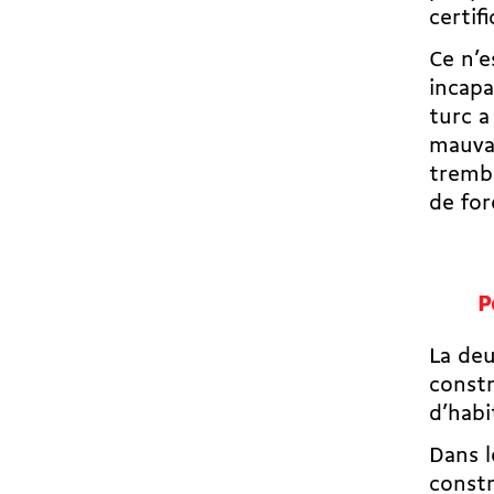
certif
Ce n’e
incapa
turc a
mauva
trembl
de for
P
La deu
constr
d’habi
Dans l
constr