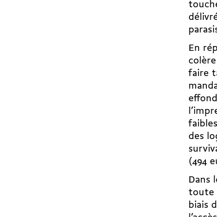
touché
délivr
parasi
En rép
colère
faire 
mandat
effond
l’impr
faible
des lo
surviv
(494 e
Dans l
toute 
biais 