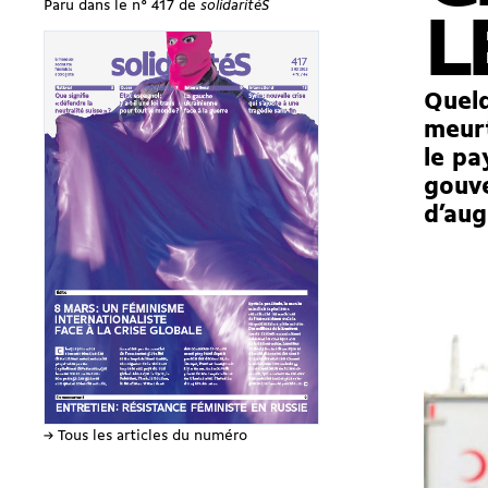
Paru dans le n° 417 de
solidaritéS
L
Quelq
meurt
le pa
gouv
d’aug
→ Tous les articles du numéro