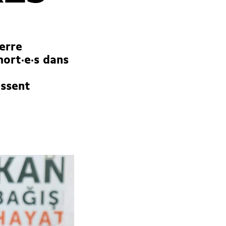
erre
mort·e·s dans
ssent