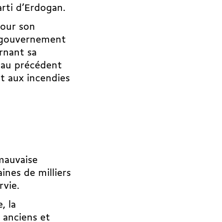
parti d’Erdogan.
pour son
Le gouvernement
rnant sa
 au précédent
et aux incendies
mauvaise
ines de milliers
rvie.
, la
 anciens et