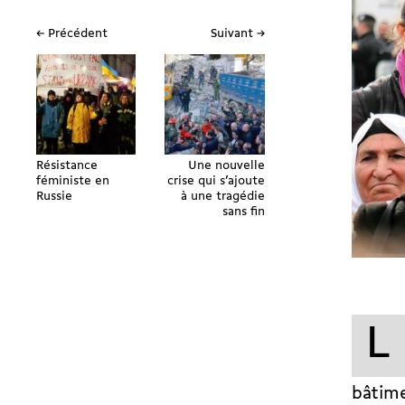
← Précédent
Suivant →
Résistance
Une nouvelle
féministe en
crise qui s’ajoute
Russie
à une tragédie
sans fin
L
bâtime