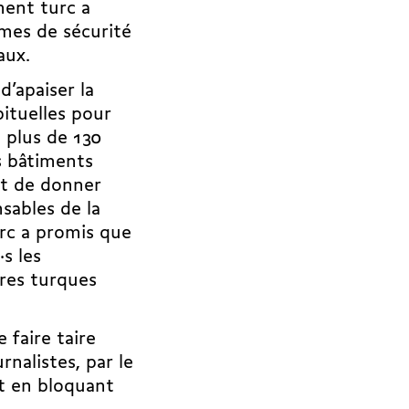
ment turc a
rmes de sécurité
aux.
d’apaiser la
ituelles pour
s plus de 130
s bâtiments
et de donner
sables de la
urc a promis que
s les
vres turques
faire taire
nalistes, par le
ut en bloquant