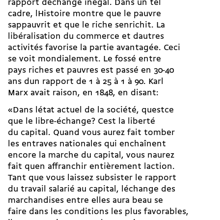
rapport déchange inégal. Dans un tel
cadre, lHistoire montre que le pauvre
sappauvrit et que le riche senrichit. La
libéralisation du commerce et dautres
activités favorise la partie avantagée. Ceci
se voit mondialement. Le fossé entre
pays riches et pauvres est passé en 30-40
ans dun rapport de 1 à 25 à 1 à 90. Karl
Marx avait raison, en 1848, en disant:
«Dans létat actuel de la société, questce
que le libre-échange? Cest la liberté
du capital. Quand vous aurez fait tomber
les entraves nationales qui enchaînent
encore la marche du capital, vous naurez
fait quen affranchir entièrement laction.
Tant que vous laissez subsister le rapport
du travail salarié au capital, léchange des
marchandises entre elles aura beau se
faire dans les conditions les plus favorables,