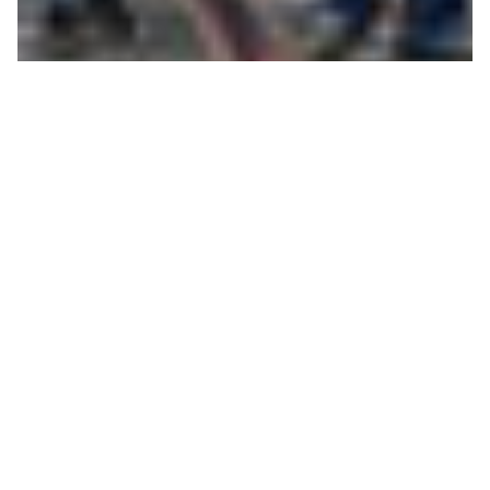
MANIFESTATION
ANTIRACISTE
Le 23 mars, 10 000 personnes ont manifesté contre
le racisme à Amsterdam. Organisée par une large
coalition nationale, cette manifestation
s’inscrivait dans le cadre de...
→
Maral Jefroudi
6.09.2018
Immigration/Racisme
International
En mouvement