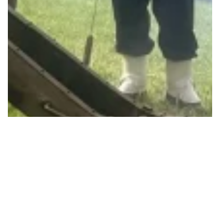
POURQUOI ALBERT RÖSTI
A-T-IL CHOISI LES
PLANCHETTES?
Pour le 1er août 2025, le Conseiller fédéral UDC
Albert Rösti a prononcé son discours dans la