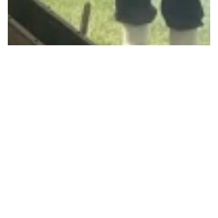
POURQUOI ALBERT RÖSTI
A-T-IL CHOISI LES
PLANCHETTES?
Pour le 1er août 2025, le Conseiller fédéral UDC
Albert Rösti a prononcé son discours dans la
minuscule commune des Planchettes (NE). Choix
peu anodin...