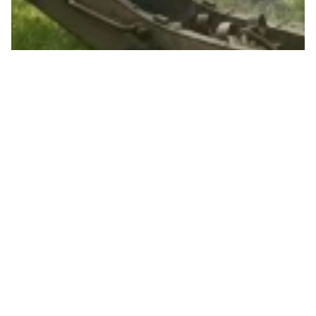
POURQUOI ALBERT RÖSTI
A-T-IL CHOISI LES
PLANCHETTES?
Pour le 1er août 2025, le Conseiller fédéral UDC
Albert Rösti a prononcé son discours dans la
minuscule commune des Planchettes (NE). Choix
peu anodin...
solidaritéS Neuchâtel
Avenue de la gare 3
2000 Neuchâtel
E
ne@solidarites.ch ↗︎
fb
@solidaritesne ↗︎
Ig
@solidarites_ne ↗︎
bsky
@solidaritesne.bsky.s