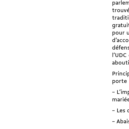
parlem
trouvé
tradit
gratui
pour u
d’acco
défens
l’UDC 
abouti
Princi
porte 
– L’im
mariée
– Les 
– Abai