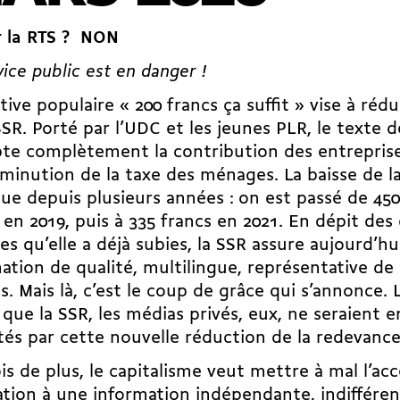
r la RTS ? NON
vice public est en danger !
iative populaire « 200 francs ça suffit » vise à réd
SSR. Porté par l’UDC et les jeunes PLR, le texte de 
e complètement la contribution des entreprise
minution de la taxe des ménages. La baisse de l
ue depuis plusieurs années : on est passé de 450
 en 2019, puis à 335 francs en 2021. En dépit des
s qu’elle a déjà subies, la SSR assure aujourd’h
ation de qualité, multilingue, représentative de 
s. Mais là, c’est le coup de grâce qui s’annonce. L
 que la SSR, les médias privés, eux, ne seraient e
és par cette nouvelle réduction de la redevance
is de plus, le capitalisme veut mettre à mal l’acc
tion à une information indépendante, indiffére