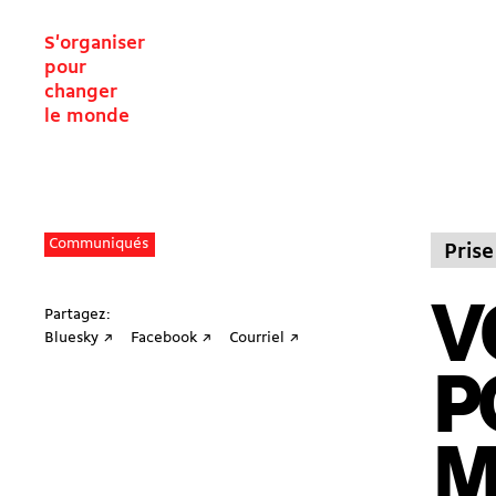
S'organiser
pour
changer
le monde
Communiqués
Prise
V
Partagez:
Bluesky ↗
Facebook ↗
Courriel ↗
P
M