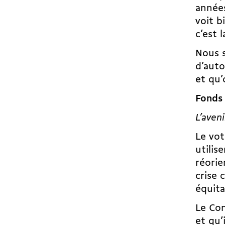
années
voit b
c’est 
Nous s
d’auto
et qu’
Fonds
L’aveni
Le vot
utilis
réorie
crise 
équita
Le Con
et qu’