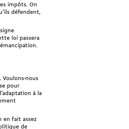
les impôts. On
u’ils défendent,
 signe
tte loi passera
d’émancipation.
e. Voulons-nous
sse pour
’adaptation à la
lement
 en fait assez
olitique de