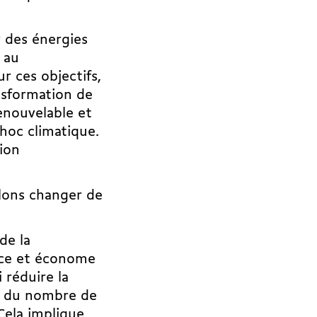
r des énergies
 au
r ces objectifs,
ansformation de
renouvelable et
choc climatique.
sion
ulons changer de
de la
cace et économe
 réduire la
n du nombre de
Cela implique