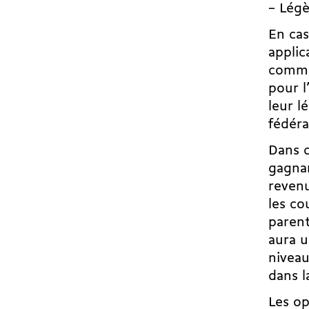
– Légè
En cas
applic
commun
pour l
leur l
fédéra
Dans c
gagnan
revenu
les co
parent
aura u
niveau
dans l
Les op