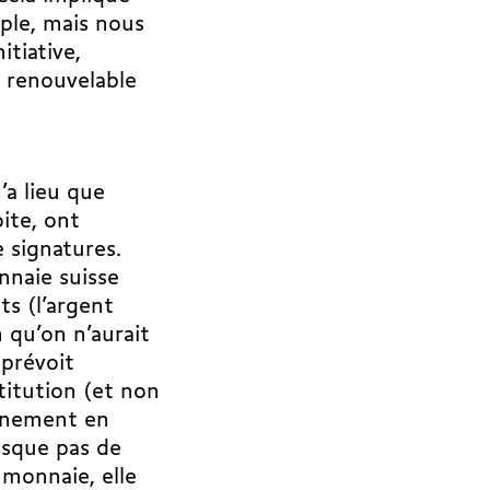
mple, mais nous
itiative,
e renouvelable
’a lieu que
ite, ont
 signatures.
onnaie suisse
ts (l’argent
en qu’on n’aurait
 prévoit
titution (et non
onnement en
risque pas de
e monnaie, elle