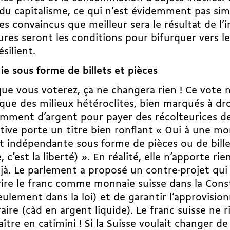
 du capitalisme, ce qui n’est évidemment pas si
 convaincus que meilleur sera le résultat de l’in
ures seront les conditions pour bifurquer vers l
ésilient.
e sous forme de billets et pièces
ue vous voterez, ça ne changera rien ! Ce vote n
que des milieux hétéroclites, bien marqués à dro
amment d’argent pour payer des récolteurices de
iative porte un titre bien ronflant « Oui à une m
et indépendante sous forme de pièces ou de bille
e, c’est la liberté) ». En réalité, elle n’apporte ri
jà. Le parlement a proposé un contre-projet qui
rire le franc comme monnaie suisse dans la Cons
eulement dans la loi) et de garantir l’approvisi
ire (càd en argent liquide). Le franc suisse ne 
aître en catimini ! Si la Suisse voulait changer d