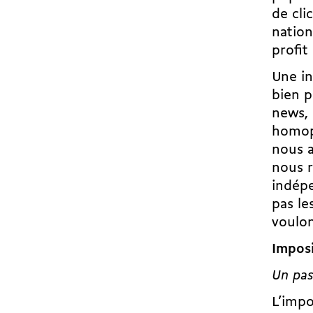
de cli
nation
profit
Une in
bien p
news, 
homop
nous a
nous r
indépe
pas le
voulon
Imposi
Un pas
L’impo