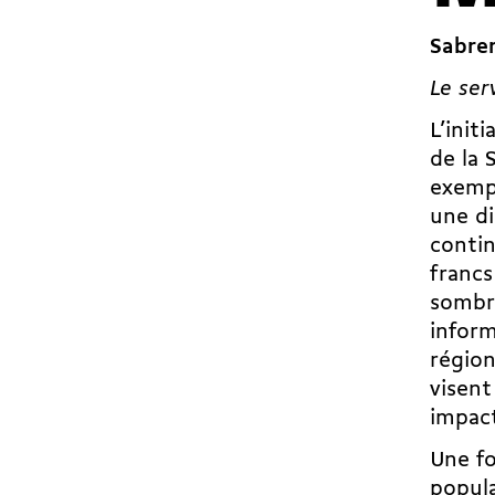
Sabre
Le ser
L’init
de la 
exempt
une di
contin
francs
sombre
inform
région
visent
impact
Une fo
popula