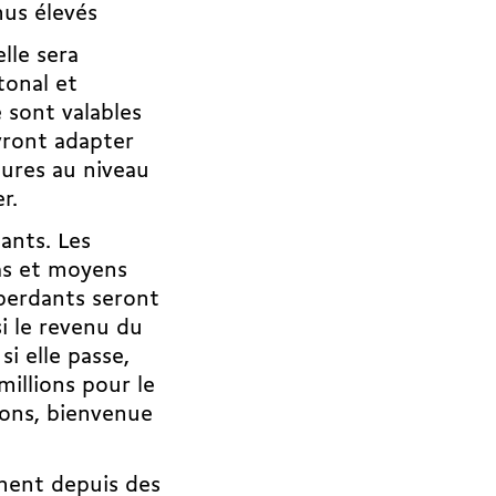
nus élevés
lle sera
tonal et
 sont valables
vront adapter
esures au niveau
r.
ants. Les
as et moyens
 perdants seront
si le revenu du
i elle passe,
millions pour le
tons, bienvenue
ènent depuis des