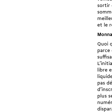
sortir
sommes
meille
et le r
Monnai
Quoi q
parce 
suffis
L’init
libre 
liquid
pas dé
d’insc
plus s
numéra
dispar