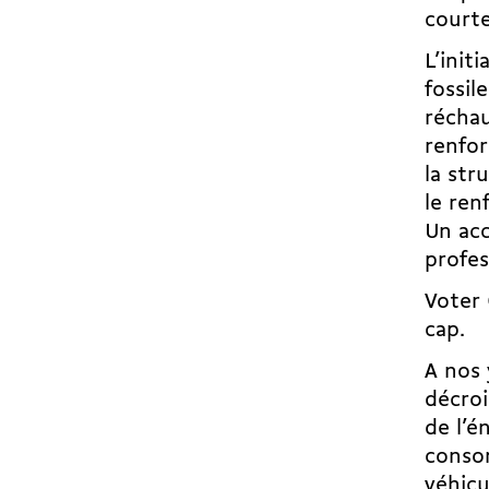
courte
L’init
fossil
réchau
renfor
la str
le ren
Un acc
profes
Voter 
cap.
A nos 
décroi
de l’é
conso
véhicu