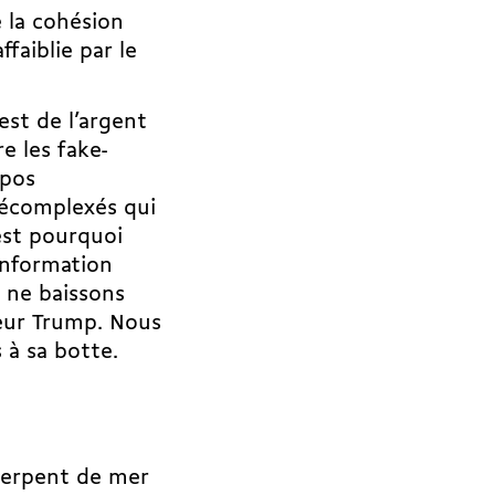
e la cohésion
ffaiblie par le
est de l’argent
e les fake-
opos
écomplexés qui
est pourquoi
information
 ne baissons
seur Trump. Nous
 à sa botte.
 serpent de mer