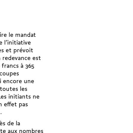
uire le mandat
l’initiative
s et prévoit
a redevance est
 francs à 365
 coupes
ui encore une
toutes les
es initiants ne
n effet pas
.
ès de la
nte aux nombres