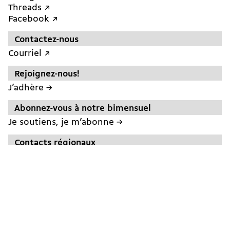
Threads ↗︎
Facebook ↗︎
Contactez-nous
Courriel ↗︎
Rejoignez-nous!
J’adhère →
Abonnez-vous à notre bimensuel
Je soutiens, je m’abonne →
Contacts régionaux
Genève
25 rue des Gares
CP 2089
1211 Genève 2