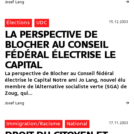
→
Josef Lang
15.12.2003
15.12.2003
Élections
UDC
LA PERSPECTIVE DE
BLOCHER AU CONSEIL
FÉDÉRAL ÉLECTRISE LE
CAPITAL
La perspective de Blocher au Conseil fédéral
électrise le Capital Notre ami Jo Lang, nouvel élu
membre de lAlternative socialiste verte (SGA) de
Zoug, qui...
→
Josef Lang
17.11.2003
17.11.2003
Immigration/Racisme
National