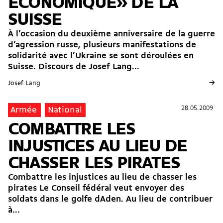
ÉCONOMIQUE» DE LA
SUISSE
À l’occasion du deuxième anniversaire de la guerre
d’agression russe, plusieurs manifestations de
solidarité avec l’Ukraine se sont déroulées en
Suisse. Discours de Josef Lang...
→
Josef Lang
28.05.2009
28.05.2009
Armée
National
COMBATTRE LES
INJUSTICES AU LIEU DE
CHASSER LES PIRATES
Combattre les injustices au lieu de chasser les
pirates Le Conseil fédéral veut envoyer des
soldats dans le golfe dAden. Au lieu de contribuer
à...