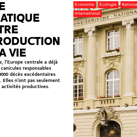
E
Économie
Écologie
Nationa
International
MATIQUE
TRE
RODUCTION
A VIE
, l’Europe centrale a déjà
 canicules responsables
0000 décès excédentaires
. Elles n’ont pas seulement
 activités productives.