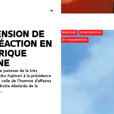
→
ENSION DE
National
International
En mouvement
ÉACTION EN
RIQUE
NE
e justesse de la très
eiko Fujimori à la présidence
 celle de l’homme d’affaires
roite Abelardo de la
..