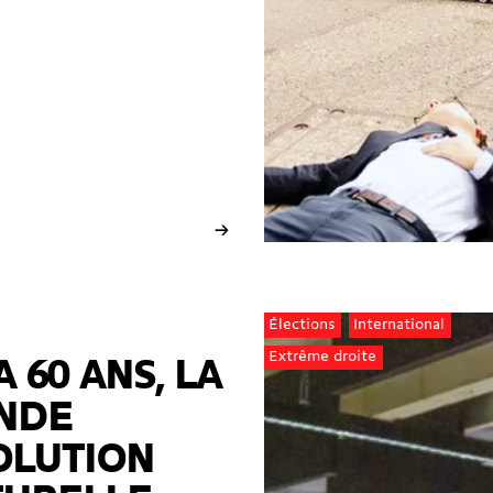
→
Élections
International
Extrême droite
A 60 ANS, LA
NDE
OLUTION