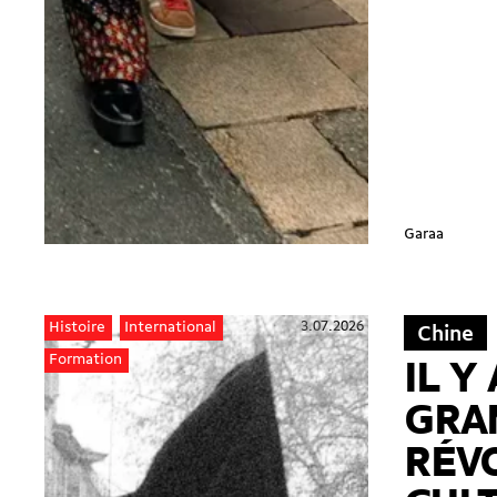
Garaa
3.07.2026
Histoire
International
Chine
Formation
IL Y 
GRA
RÉV