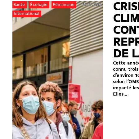
CRIS
24.07.2026
Santé
Écologie
Féminisme
International
CLI
CON
REP
DE L
Cette année
connu trois
d’environ 1
selon l’OMS
impacté les
Elles...