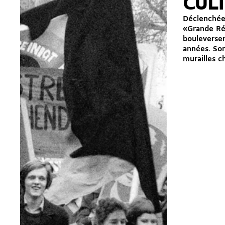
CUL
Déclenchée
«Grande Rév
bouleverser
années. Son
murailles c