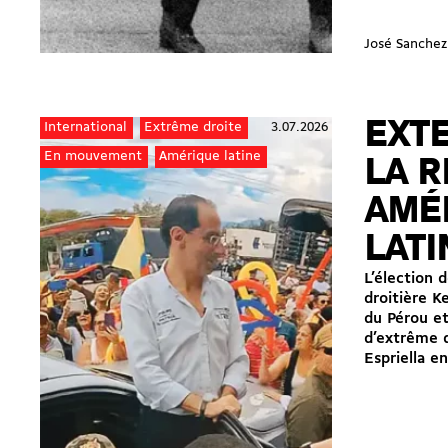
José Sanchez
EXT
3.07.2026
International
Extrême droite
En mouvement
Amérique latine
LA R
AMÉ
LATI
L’élection d
droitière K
du Pérou et
d’extrême d
Espriella en.