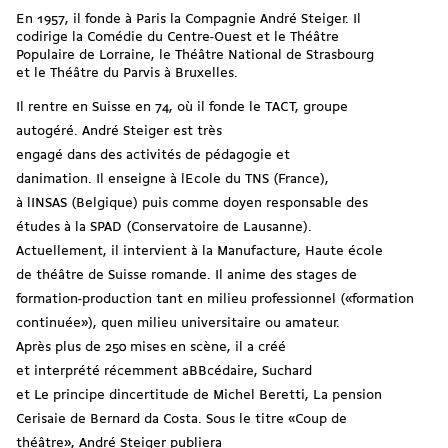
En 1957, il fonde à Paris la Compagnie André Steiger. Il
codirige la Comédie du Centre-Ouest et le Théâtre
Populaire de Lorraine, le Théâtre National de Strasbourg
et le Théâtre du Parvis à Bruxelles.
Il rentre en Suisse en 74, où il fonde le TACT, groupe
autogéré. André Steiger est très
engagé dans des activités de pédagogie et
danimation. Il enseigne à lEcole du TNS (France),
à lINSAS (Belgique) puis comme doyen responsable des
études à la SPAD (Conservatoire de Lausanne).
Actuellement, il intervient à la Manufacture, Haute école
de théâtre de Suisse romande. Il anime des stages de
formation-production tant en milieu professionnel («formation
continuée»), quen milieu universitaire ou amateur.
Après plus de 250 mises en scène, il a créé
et interprété récemment aBBcédaire, Suchard
et Le principe dincertitude de Michel Beretti, La pension
Cerisaie de Bernard da Costa. Sous le titre «Coup de
théâtre», André Steiger publiera