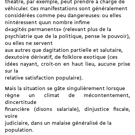
théâtre, par exemple, peut prendre à charge de
véhiculer. Ces manifestations sont généralement
considérées comme peu dangereuses: ou elles
nintéressent quun nombre infime
d«agités permanents» (relevant plus de la
psychiatrie que de la politique, pense le pouvoir),
ou elles ne servent
aux autres que dagitation partielle et salutaire,
dexutoire dérivatif, de folklore exotique (ces
idées nayant, croit-on en haut lieu, aucune prise
sur la
relative satisfaction populaire).
Mais la situation se gâte singulièrement lorsque
règne un climat de mécontentement,
dincertitude
financière (disons salariale), dinjustice fiscale,
voire
judiciaire, dans un malaise généralisé de la
population.