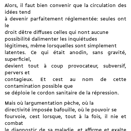
Alors, il faut bien convenir que la circulation des
idées tend
à devenir parfaitement réglementée: seules ont
le
droit dêtre diffuses celles qui nont aucune
possibilité dalimenter les inquiétudes
légitimes, même lorsquelles sont simplement
latentes. Ce qui était anodin, sans gravité,
superficiel,
devient tout à coup provocateur, subversif,
pervers et
contagieux. Et cest au nom de cette
contamination possible que
se déploie le cordon sanitaire de la répression.
Mais où largumentation pèche, où la
directivité imposée bafouille, où le pouvoir se
fourvoie, cest lorsque, tout à la fois, il nie et
combat
le diagnostic de sa maladie, et affirme et exalte