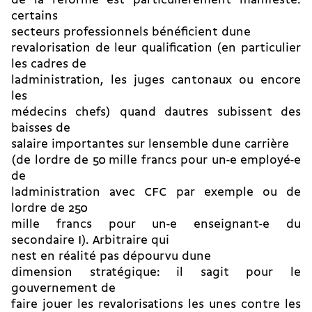
de la réforme est particulièrement manifeste:
certains
secteurs professionnels bénéficient dune
revalorisation de leur qualification (en particulier
les cadres de
ladministration, les juges cantonaux ou encore
les
médecins chefs) quand dautres subissent des
baisses de
salaire importantes sur lensemble dune carrière
(de lordre de 50 mille francs pour un-e employé-e
de
ladministration avec CFC par exemple ou de
lordre de 250
mille francs pour un-e enseignant-e du
secondaire I). Arbitraire qui
nest en réalité pas dépourvu dune
dimension stratégique: il sagit pour le
gouvernement de
faire jouer les revalorisations les unes contre les