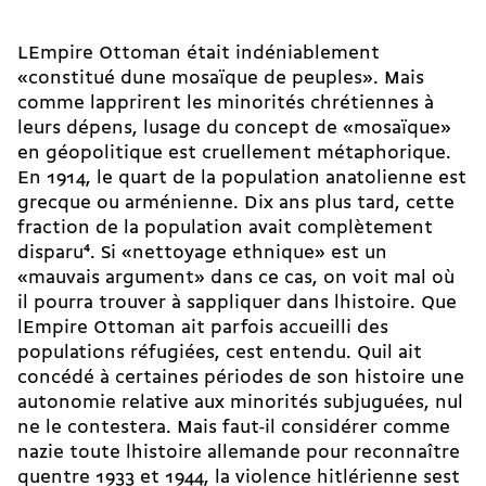
LEmpire Ottoman était indéniablement
«constitué dune mosaïque de peuples». Mais
comme lapprirent les minorités chrétiennes à
leurs dépens, lusage du concept de «mosaïque»
en géopolitique est cruellement métaphorique.
En 1914, le quart de la population anatolienne est
grecque ou arménienne. Dix ans plus tard, cette
fraction de la population avait complètement
disparu
4
. Si «nettoyage ethnique» est un
«mauvais argument» dans ce cas, on voit mal où
il pourra trouver à sappliquer dans lhistoire. Que
lEmpire Ottoman ait parfois accueilli des
populations réfugiées, cest entendu. Quil ait
concédé à certaines périodes de son histoire une
autonomie relative aux minorités subjuguées, nul
ne le contestera. Mais faut-il considérer comme
nazie toute lhistoire allemande pour reconnaître
quentre 1933 et 1944, la violence hitlérienne sest