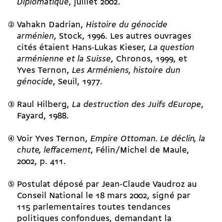
Diplomatique
, juillet 2002.
Vahakn Dadrian,
Histoire du génocide
arménien
, Stock, 1996. Les autres ouvrages
cités étaient Hans-Lukas Kieser,
La question
arménienne et la Suisse
, Chronos, 1999, et
Yves Ternon,
Les Arméniens, histoire dun
génocide
, Seuil, 1977.
Raul Hilberg,
La destruction des Juifs dEurope
,
Fayard, 1988.
Voir Yves Ternon,
Empire Ottoman. Le déclin, la
chute, leffacement
, Félin/Michel de Maule,
2002, p. 411.
Postulat déposé par Jean-Claude Vaudroz au
Conseil National le 18 mars 2002, signé par
115 parlementaires toutes tendances
politiques confondues, demandant la