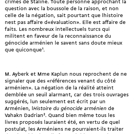
crimes de Staline. Toute personne approchant la
question avec la boussole de la raison, et non
celle de la négation, sait pourtant que lhistoire
nest pas affaire d«évaluation». Elle est affaire de
faits. Les nombreux intellectuels turcs qui
militent en faveur de la reconnaissance du
génocide arménien le savent sans doute mieux
que quiconque
1
.
M. Ayberk et Mme Kaplun nous reprochent de ne
signaler que des «références venant du côté
arménien». La négation de la réalité atteint
demblée un seuil alarmant, car des trois ouvrages
suggérés, lun seulement est écrit par un
Arménien, l
Histoire du génocide arménien
de
Vahakn Dadrian
2
. Quand bien même tous les
livres proposés lauraient été, en vertu de quel
postulat, les Arméniens ne pourraient-ils traiter