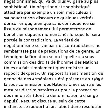
négationnismes, qui va du plus vulgaire au plus
sophistiqué. Un négationniste sophistiqué
attachera par exemple un soin méticuleux à
saupoudrer son discours de quelques vérités
dérisoires qui, bien que sans conséquence sur
lissue du raisonnement, lui permettront de
bénéficier dappuis momentanés lorsque lui sera
portée la contradiction. La variété de
négationnisme servie par nos contradicteurs ne
sembarrasse pas de précautions de ce genre. En
témoigne laffirmation selon laquelle «la sous-
commission des droits de lhomme des Nations
Unies na fait simplement quenregistrer un
rapport dexpert». Un rapport faisant mention du
génocide des Arméniens a été présenté en 1985 à
la sous-commission des Nations Unies contre les
mesures discriminatoires et pour la protection
des minorités (dont la dénomination a changé
depuis). Reçu et discuté au sein de cette
instance, ce rapport a fait lobjet dune résolution