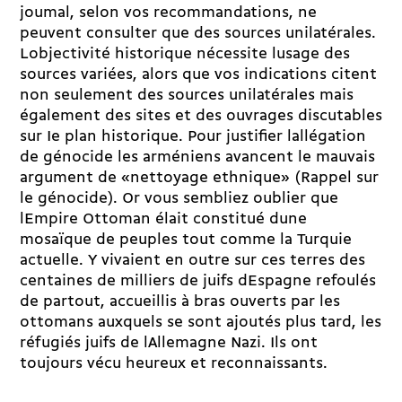
joumal, selon vos recommandations, ne
peuvent consulter que des sources unilatérales.
Lobjectivité historique nécessite lusage des
sources variées, alors que vos indications
citent
non seulement des sources unilatérales mais
également des sites et des ouvrages discutables
sur Ie plan historique. Pour justifier lallégation
de génocide les arméniens avancent le mauvais
argument de «nettoyage ethnique» (Rappel sur
le génocide). Or vous sembliez oublier que
lEmpire Ottoman élait constitué dune
mosaïque de peuples tout comme la Turquie
actuelle. Y vivaient en outre sur ces terres des
centaines de milliers de juifs dEspagne refoulés
de partout, accueillis à bras ouverts par les
ottomans auxquels se sont ajoutés plus tard, les
réfugiés juifs de lAllemagne Nazi. Ils ont
toujours vécu heureux et reconnaissants.