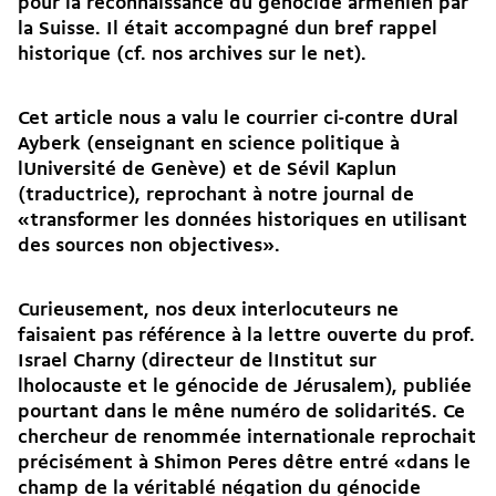
pour la reconnaissance du génocide arménien par
la Suisse. Il était accompagné dun bref rappel
historique (cf. nos archives sur le net).
Cet article nous a valu le courrier ci-contre dUral
Ayberk (enseignant en science politique à
lUniversité de Genève) et de Sévil Kaplun
(traductrice), reprochant à notre journal de
«transformer les données historiques en utilisant
des sources non objectives».
Curieusement, nos deux interlocuteurs ne
faisaient pas référence à la lettre ouverte du prof.
Israel Charny (directeur de lInstitut sur
lholocauste et le génocide de Jérusalem), publiée
pourtant dans le mêne numéro de solidaritéS. Ce
chercheur de renommée internationale reprochait
précisément à Shimon Peres dêtre entré «dans le
champ de la véritablé négation du génocide