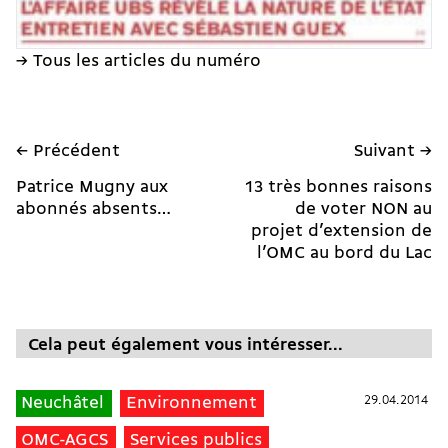
→ Tous les articles du numéro
← Précédent
Suivant →
Patrice Mugny aux
13 très bonnes raisons
abonnés absents…
de voter NON au
projet d’extension de
l’OMC au bord du Lac
Cela peut également vous intéresser...
29.04.2014
29.04.2014
Neuchâtel
Environnement
OMC-AGCS
Services publics