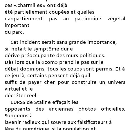
ces « charmilles » ont déjà
été partiellement coupées et quelles
nappartiennent pas au patrimoine végétal
important
du parc.
Cet incident serait sans grande importance,
sil nétait le symptôme dune
dérive préoccupante des murs politiques.
Dès lors que la «com» prend le pas sur le
débat dopinions, tous les coups sont permis. Et à
ce jeu-là, certains pensent déjà quil
suffit de payer cher pour construire un univers
virtuel et le
décréter réel.
LURSS de Staline effaçait les
opposants des anciennes photos officielles.
Songeons à
lavenir radieux qui souvre aux falsificateurs à
lère du numérique, si la population et