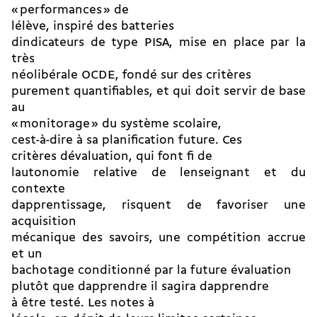
« performances » de
lélève, inspiré des batteries
dindicateurs de type PISA, mise en place par la
très
néolibérale OCDE, fondé sur des critères
purement quantifiables, et qui doit servir de base
au
« monitorage » du système scolaire,
cest-à-dire à sa planification future. Ces
critères dévaluation, qui font fi de
lautonomie relative de lenseignant et du
contexte
dapprentissage, risquent de favoriser une
acquisition
mécanique des savoirs, une compétition accrue
et un
bachotage conditionné par la future évaluation 
plutôt que dapprendre il sagira dapprendre
à être testé. Les notes à