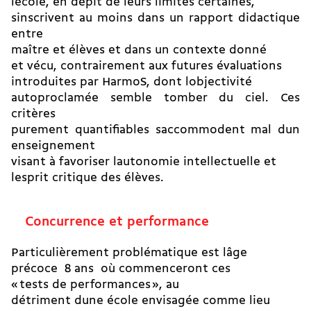
lécole, en dépit de leurs limites certaines,
sinscrivent au moins dans un rapport didactique
entre
maître et élèves et dans un contexte donné
et vécu, contrairement aux futures évaluations
introduites par HarmoS, dont lobjectivité
autoproclamée semble tomber du ciel. Ces
critères
purement quantifiables saccommodent mal dun
enseignement
visant à favoriser lautonomie intellectuelle et
lesprit critique des élèves.
Concurrence et performance
Particulièrement problématique est lâge
précoce  8 ans  où commenceront ces
« tests de performances », au
détriment dune école envisagée comme lieu