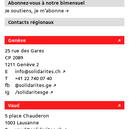
Abonnez-vous à notre bimensuel
Je soutiens, je m’abonne →
Contacts régionaux
Genève
25 rue des Gares
CP 2089
1211 Genève 2
E
info@solidarites.ch ↗︎
T
+41 22 740 07 40
fb
@solidarites.ge ↗︎
Ig
/solidaritesge ↗︎
Vaud
5 place Chauderon
1003 Lausanne