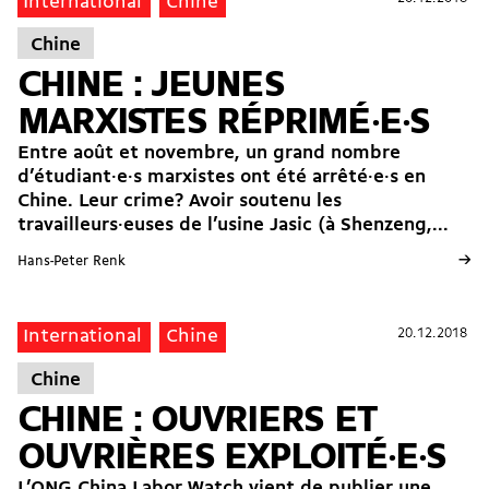
International
Chine
Chine
CHINE : JEUNES
MARXISTES RÉPRIMÉ·E·S
Entre août et novembre, un grand nombre
d’étudiant·e·s marxistes ont été arrêté·e·s en
Chine. Leur crime? Avoir soutenu les
travailleurs·euses de l’usine Jasic (à Shenzeng,...
→
Hans-Peter Renk
20.12.2018
20.12.2018
International
Chine
Chine
CHINE : OUVRIERS ET
OUVRIÈRES EXPLOITÉ·E·S
L’ONG China Labor Watch vient de publier une