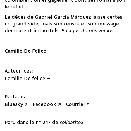
colombien. Un engagement dont ses romans son
le reflet.
Le décès de Gabriel García Márquez laisse certes
un grand vide, mais son œuvre et son message
demeurent immortels.
En agosoto nos vemos
…
Camille De Felice
Auteur·ices:
Camille De felice →
Partagez:
Bluesky ↗
Facebook ↗
Courriel ↗
Paru dans le n° 247 de
solidaritéS