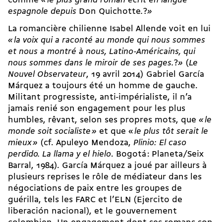
comme
«
le plus grand roman écrit en langue
espagnole depuis
Don Quichotte
.
?
»
La romancière chilienne Isabel Allende voit en lui
«
la voix qui a raconté au monde qui nous sommes
et nous a montré à nous, Latino-Américains, qui
nous sommes dans le miroir de ses pages.
?
»
(
Le
Nouvel Observateur
, 19 avril 2014) Gabriel García
Márquez a toujours été un homme de gauche.
Militant progressiste, anti-impérialiste, il n’a
jamais renié son engagement pour les plus
humbles, rêvant, selon ses propres mots, que
«
le
monde soit socialiste
»
et que «
le plus tôt serait le
mieux
»
(cf. Apuleyo Mendoza,
Plinio: El caso
perdido. La llama y el hielo
. Bogotá : Planeta/Seix
Barral, 1984). García Márquez a joué par ailleurs à
plusieurs reprises le rôle de médiateur dans les
négociations de paix entre les groupes de
guérilla, tels les FARC et l’ELN (Ejercito de
liberación nacional), et le gouvernement