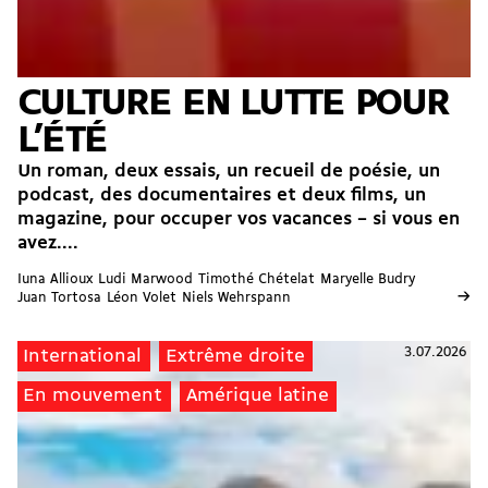
CULTURE EN LUTTE POUR
L’ÉTÉ
Un roman, deux essais, un recueil de poésie, un
podcast, des documentaires et deux films, un
magazine, pour occuper vos vacances – si vous en
avez....
Iuna Allioux
Ludi Marwood
Timothé Chételat
Maryelle Budry
→
Juan Tortosa
Léon Volet
Niels Wehrspann
3.07.2026
International
Extrême droite
En mouvement
Amérique latine