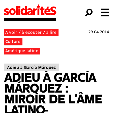
29.04.2014
A voir / à écouter / à lire
Culture
Amérique latine
Adieu à García Márquez
ADIEU À GARCÍA
MÁRQUEZ :
MIROIR DE L'ÂME
LATINO-