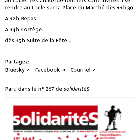
au Locle. Les Chaux-de-fonniers sont invités à se
rendre au Locle sur la Place du Marché dès 11 h 30.
A 12 h Repas
A 14 h Cortège
dès 15 h Suite de la Fête…
Partagez:
Bluesky ↗
Facebook ↗
Courriel ↗
Paru dans le n° 267 de
solidaritéS