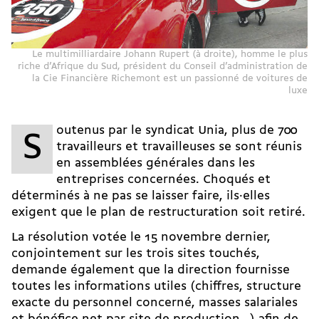
Le multimilliardaire Johann Rupert (à droite), homme le plus
riche d’Afrique du Sud, président du Conseil d’administration de
la Cie Financière Richemont est un passionné de voitures de
luxe
outenus par le syndicat Unia, plus de 700
S
travailleurs et travailleuses se sont réunis
en assemblées générales dans les
entreprises concernées. Choqués et
déterminés à ne pas se laisser faire, ils·elles
exigent que le plan de restructuration soit retiré.
La résolution votée le 15 no­vembre dernier,
conjointement sur les trois sites touchés,
demande également que la direction fournisse
toutes les informations utiles (chiffres, structure
exacte du personnel concerné, masses salariales