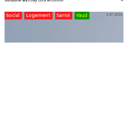
→
Guillaume Matthey
Cora Antonioli
3.07.2026
Social
Logement
Santé
Vaud