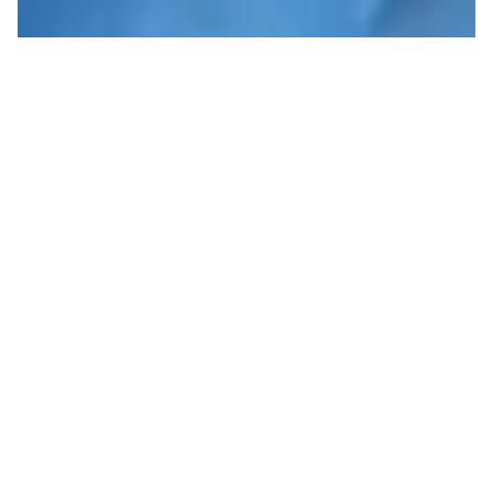
PAS D’ÉTÉS À 50°C! FRONT
UNIQUE CONTRE LA
CANICULE
La Suisse sort de trois épisodes de chaleur
exceptionnels. Pourtant, les réponses politiques à
l’urgence sanitaire et écologique sont quasi
absentes. solidaritéS et Ensemble à...
→
Thibault Schneeberger
Guillaume Matthey
23.07.2026
Édito
Écologie
En mouvement