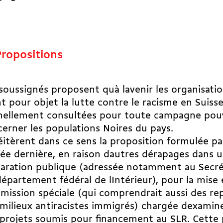
Propositions
soussignés proposent quà lavenir les organisati
t pour objet la lutte contre le racisme en Suiss
mellement consultées pour toute campagne pou
erner les populations Noires du pays.
réitèrent dans ce sens la proposition formulée p
née dernière, en raison dautres dérapages dans 
laration publique (adressée notamment au Secré
épartement fédéral de lIntérieur), pour la mise 
ission spéciale (qui comprendrait aussi des re
milieux antiracistes immigrés) chargée dexamin
projets soumis pour financement au SLR. Cette 