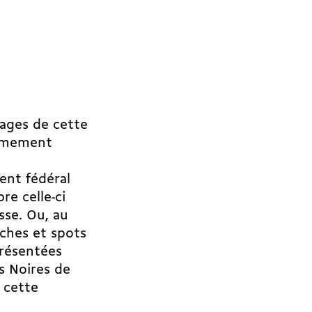
sages de cette
ermement
ent fédéral
re celle-ci
sse. Ou, au
iches et spots
présentées
s Noires de
 cette