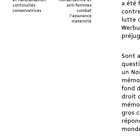
et naturalisation:
conservatrice et
a été 
continuités
anti-femmes
conservatrices
combat
contre
l'assurance
lutte 
maternité
Werbun
préjug
Sont a
questi
un Noi
mémoir
fond d
droit 
mémoir
gros c
répond
monde