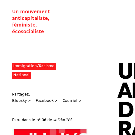
Un mouvement
anticapitaliste,
féministe,
écosocialiste
U
Immigration/Racisme
National
A
Partagez:
Bluesky ↗
Facebook ↗
Courriel ↗
D
Paru dans le n° 36 de
solidaritéS
R