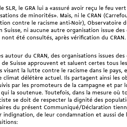
le SLR, le GRA lui a «assuré avoir reçu le feu vert
sations de minorités». Mais, ni le CRAN (Carrefou
ction contre le racisme anti-Noir), Observatoire d
n Suisse, ni aucune autre organisation issue d
 nont été consultés, après vérification du CRAN.
es autour du CRAN, des organisations issues d
 de Suisse approuvent et saluent certes tous les
s visant la lutte contre le racisme dans le pays, e
e climat délétère actuel. Ils partagent ainsi les ob
ivis par les promoteurs de la campagne et par l
 qui la soutenue. Toutefois, dans la mesure où
ciste se doit de respecter la dignité des populatio
aires du présent Communiqué/Déclaration tienne
r indignation, de leur condamnation et aussi de 
itions: