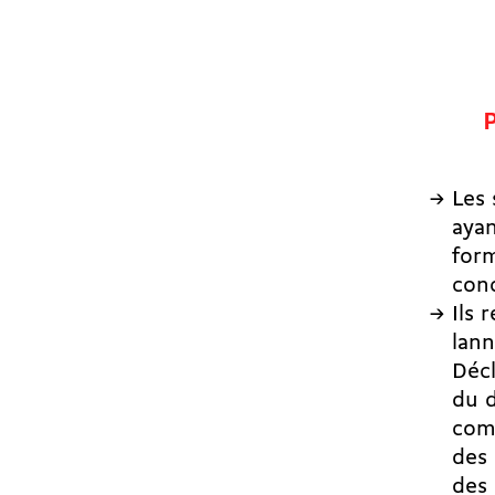
Les 
ayan
for
conc
Ils 
lan
Déc
du d
comm
des 
des 