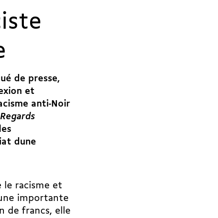
iste
e
qué de presse,
exion et
acisme anti-Noir
Regards
des
at dune
 le racisme et
e une importante
n de francs, elle