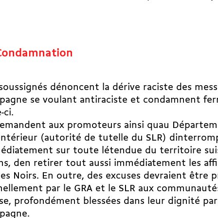
Condamnation
soussignés dénoncent la dérive raciste des mes
pagne se voulant antiraciste et condamnent f
-ci.
 demandent aux promoteurs ainsi quau Départem
Intérieur (autorité de tutelle du SLR) dinterromp
diatement sur toute létendue du territoire sui
s, den retirer tout aussi immédiatement les aff
les Noirs. En outre, des excuses devraient être 
mellement par le GRA et le SLR aux communauté
se, profondément blessées dans leur dignité par
pagne.