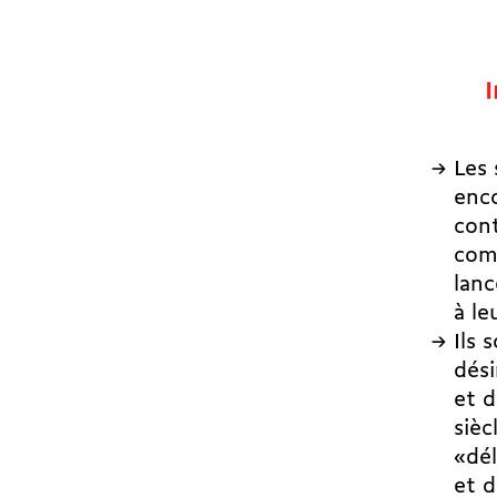
Les 
enc
cont
com
lan
à le
Ils 
dési
et d
siè
«dé
et d