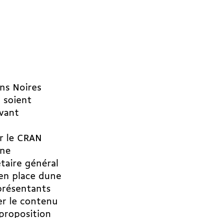
ons Noires
e soient
vant
ar le CRAN
une
taire général
en place dune
présentants
er le contenu
proposition