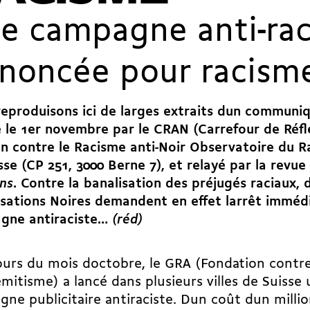
e campagne anti-rac
noncée pour racism
eproduisons ici de larges extraits dun communi
é le 1er novembre par le CRAN (Carrefour de Réfl
on contre le Racisme anti-Noir Observatoire du R
sse (CP 251, 3000 Berne 7), et relayé par la revue
ins
. Contre la banalisation des préjugés raciaux, 
sations Noires demandent en effet larrêt immédi
gne antiraciste…
(réd)
urs du mois doctobre, le GRA (Fondation contre
sémitisme) a lancé dans plusieurs villes de Suiss
ne publicitaire antiraciste. Dun coût dun millio