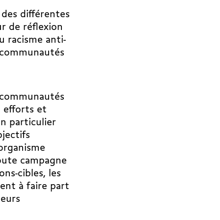
 des différentes
r de réflexion
u racisme anti-
es communautés
es communautés
 efforts et
n particulier
jectifs
organisme
 toute campagne
ns-cibles, les
nt à faire part
leurs