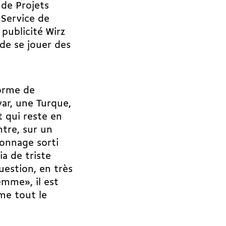
 de Projets
 Service de
 publicité Wirz
de se jouer des
forme de
var, une Turque,
t qui reste en
ntre, sur un
onnage sorti
a de triste
uestion, en très
emme», il est
me tout le