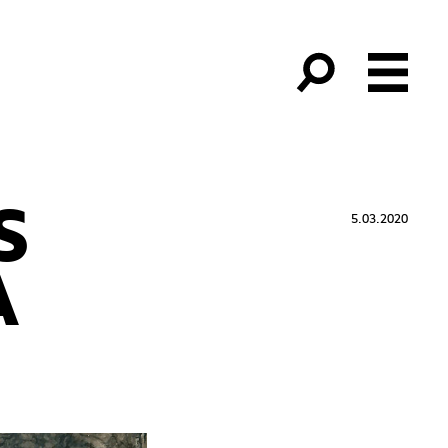
S
5.03.2020
A