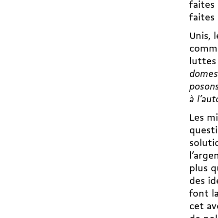
faites
faites 
Unis, 
commun
lutte
domest
posons 
à l’aut
Les mi
questi
soluti
l’arge
plus q
des id
font l
cet av