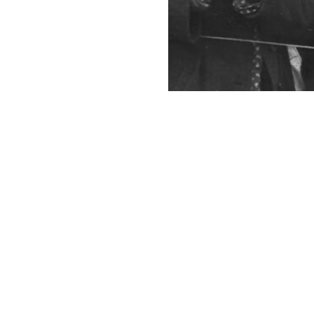
→
Vaud
5 place Chauderon