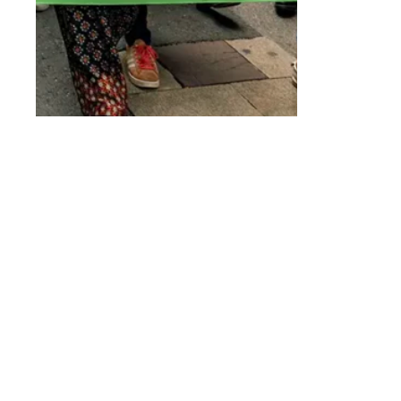
Garaa
Suivez-nous
Contacts régionaux
Bluesky ↗︎
Mastodon ↗︎
Genève
Instagram ↗︎
Threads ↗︎
25 rue des Gares