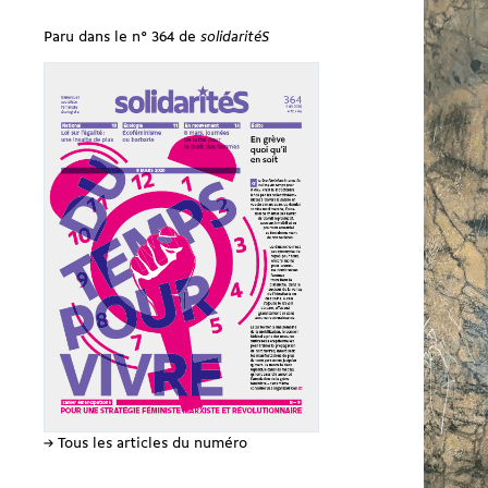
Paru dans le n° 364 de
solidaritéS
→ Tous les articles du numéro