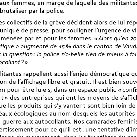
 aux femmes, en marge de laquelle des militantes
brutaliser par la police.
les collectifs de la grève décident alors de lui ré
iqué de presse, pour souligner l’urgence de visi
s menées par et pour les femmes.
« Alors qu’en 20
ique a augmenté de 15 % dans le canton de Vaud,
la question : la police n’a-t-elle rien de mieux à fa
ocollant ? »
litantes rappellent aussi l’enjeu démocratique q
on de l’affichage libre et gratuit. Il est bien souv
on pour être lu·e·s, dans un espace public « conf
nt » des entreprises qui ont les moyens de s’affic
ue les produits qui s’y vantent sont bien loin d
éaux écologiques au nom desquels les autorités 
a guerre aux autocollants. Nos camarades fémin
ertissement pour ce qu’il est : une tentative d’i