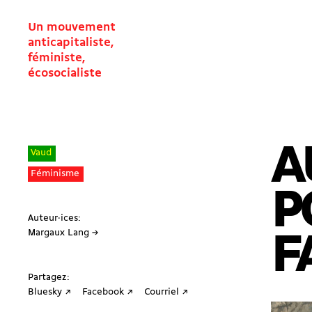
Un mouvement
anticapitaliste,
féministe,
écosocialiste
A
Vaud
Féminisme
P
Auteur·ices:
Margaux Lang →
F
Partagez:
Bluesky ↗
Facebook ↗
Courriel ↗