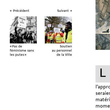
← Précédent
Suivant →
« Pas de
Soutien
féminisme sans
au personnel
les putes »
de la Ville
L
l’appr
seraie
matéri
moment