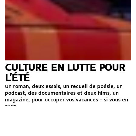
CULTURE EN LUTTE POUR
L’ÉTÉ
Un roman, deux essais, un recueil de poésie, un
podcast, des documentaires et deux films, un
magazine, pour occuper vos vacances – si vous en
avez....
Iuna Allioux
Ludi Marwood
Timothé Chételat
Maryelle Budry
→
Juan Tortosa
Léon Volet
Niels Wehrspann