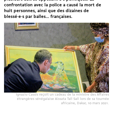
confrontation avec la police a causé la mort de
huit personnes, ainsi que des dizaines de
blessé·e·s par balles… françaises.
Ignazio Cassis reçoit un cadeau de la ministre des Affaires
étrangères sénégalaise Aïssata Tall Sall lors de sa tournée
africaine, Dakar, 10 mars 2021.