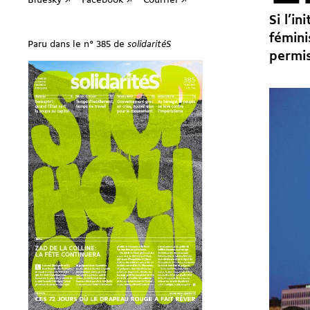
Bluesky ↗
Facebook ↗
Courriel ↗
Si l’i
fémini
Paru dans le n° 385 de
solidaritéS
permis