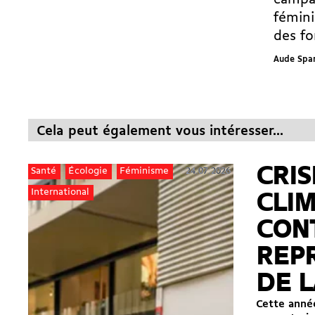
campag
fémini
des fo
Aude Spa
Cela peut également vous intéresser...
CRIS
24.07.2026
Santé
Écologie
Féminisme
International
CLI
CON
REP
DE L
Cette année