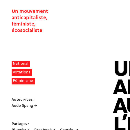
Un mouvement
anticapitaliste,
féministe,
écosocialiste
U
National
Votations
A
Féminisme
A
Auteur·ices:
Aude Spang →
L
Partagez: