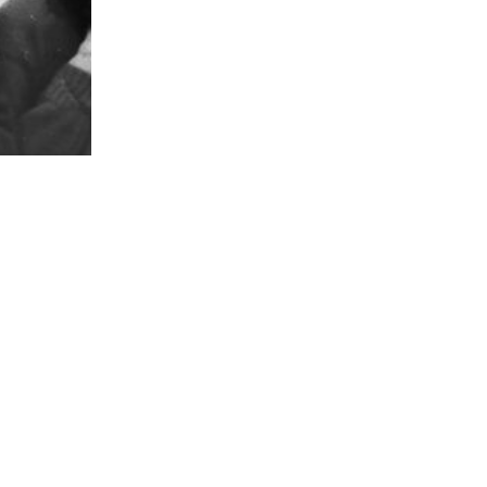
→
Noémie Rentsch