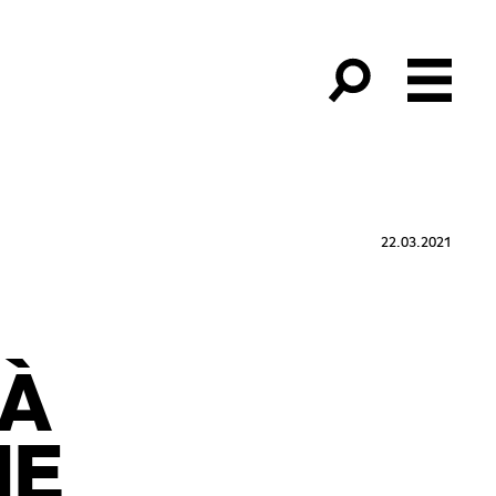
22.03.2021
 À
IE