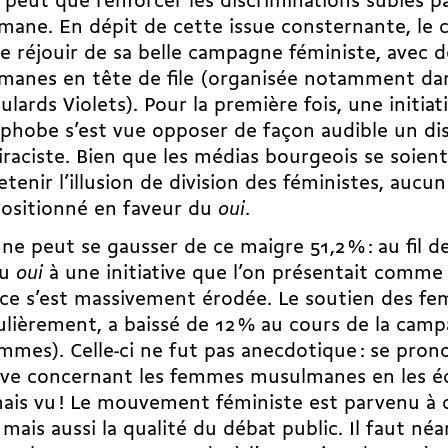
peut que renforcer les discriminations subies p
mane. En dépit de cette issue consternante, le
e réjouir de sa belle campagne féministe, avec
anes en tête de file (organisée notamment dans
ulards Violets). Pour la première fois, une initia
phobe s’est vue opposer de façon audible un di
iraciste. Bien que les médias bourgeois se soien
etenir l’illusion de division des féministes, aucun
positionné en faveur du
oui
.
ne peut se gausser de ce maigre 51,2 % : au fil d
du
oui
à une initiative que l’on présentait comm
ce s’est massivement érodée. Le soutien des f
ulièrement, a baissé de 12 % au cours de la cam
mmes). Celle-ci ne fut pas anecdotique : se pron
tive concernant les femmes musulmanes en les éc
ais vu ! Le mouvement féministe est parvenu à 
mais aussi la qualité du débat public. Il faut n