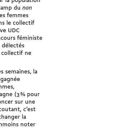
ar la population
 camp du
non
 des femmes
 le collectif
tive UDC
scours féministe
t délectés
 collectif ne
es semaines, la
e gagnée
emmes,
pagne (3 % pour
oncer sur une
outant, c’est
changer la
éanmoins noter