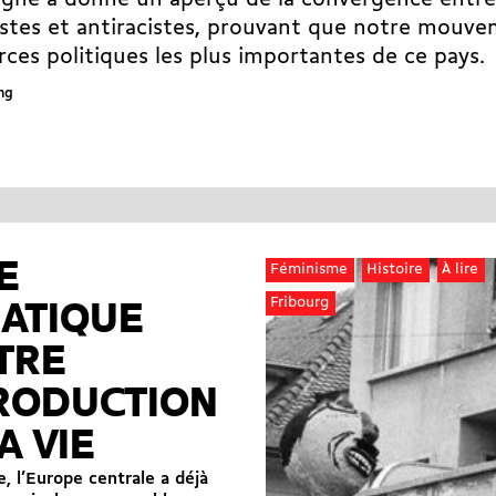
ne a donné un aperçu de la convergence entre 
stes et antiracistes, prouvant que notre mouve
rces politiques les plus importantes de ce pays.
ng
E
Féminisme
Histoire
À lire
Fribourg
MATIQUE
TRE
RODUCTION
A VIE
, l’Europe centrale a déjà