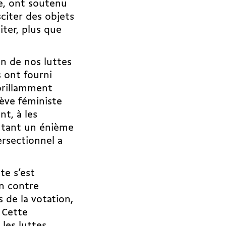
e, ont soutenu
sciter des objets
iter, plus que
on de nos luttes
s ont fourni
brillamment
rève féministe
t, à les
ntant un énième
ersectionnel a
te s’est
on contre
s de la votation,
 Cette