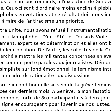
us les cantons romands, à l’exception de Genèv
te. Ceux-ci sont d’ordinaire moins enclins à plébi
phobes en votations et ce résultat doit nous inc
, à faire de l’antiracisme une priorité.
tre unité, nous avons refusé l’instrumentalisati
fins islamophobes. D’un côté, les Foulards Violet
ment, expertise et détermination et elles ont 
u leur position. De l’autre, les collectifs de la G
erché à mettre les militantes concernées en avan
er comme porte-paroles aux journalistes. Démo
simpliste sur fond émotionnel, le féminisme int
un cadre de rationalité aux discussions
orité inconditionnelle au sein de la grève féminis
cée ces derniers mois. À Genève, la manifestati
mophobie, forte de 800 participant·e·s à deux jour
 signe encourageant pour l’avenir de nos luttes.