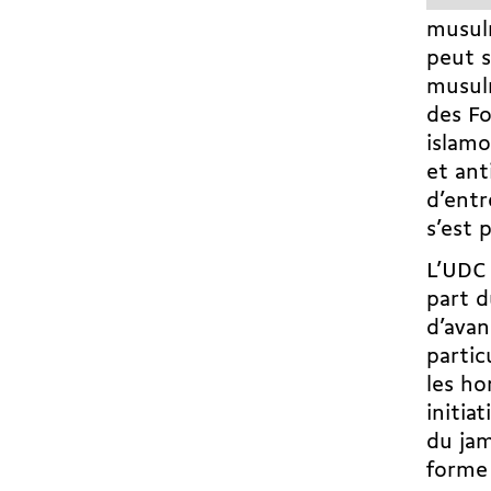
musul
peut s
musulm
des Fo
islamo
et ant
d’entr
s’est 
L’UDC 
part 
d’avan
partic
les ho
initia
du jam
forme 