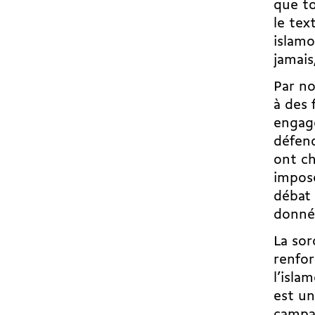
que to
le tex
islamo
jamais
Par no
à des 
engage
défend
ont ch
impos
débat 
donné 
La sor
renfor
l’isla
est un