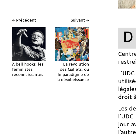
← Précédent
Suivant →
D
Centr
restre
À bell hooks, les
La révolution
féministes
des Œillets, ou
L’UDC 
reconnaissantes
le paradigme de
la désobéissance
utilis
légale
droit 
Les de
l’UDC 
jour a
l’autr