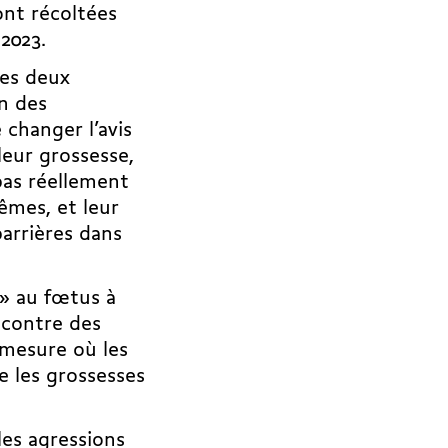
ont récoltées
 2023.
ces deux
on des
 changer l’avis
leur grossesse,
pas réellement
êmes, et leur
barrières dans
 » au fœtus à
ncontre des
a mesure où les
e les grossesses
.
les agressions