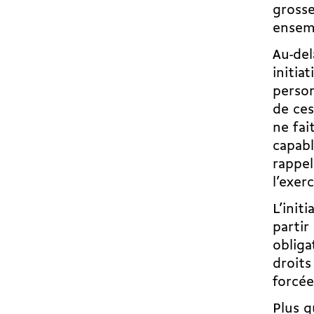
grosse
ense
Au-del
initia
person
de ces
ne fai
capabl
rappel
l’exer
L’init
partir
obliga
droits
forcée
Plus q