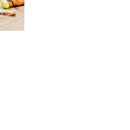
→
Lilian Schibli
Neuchâtel
Avenue de la Gare 3
2000 Neuchâtel