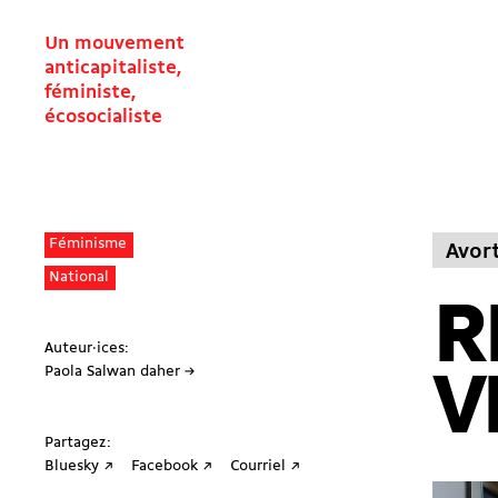
Un mouvement
anticapitaliste,
féministe,
écosocialiste
Féminisme
Avor
National
R
Auteur·ices:
Paola Salwan daher →
V
Partagez:
Bluesky ↗
Facebook ↗
Courriel ↗