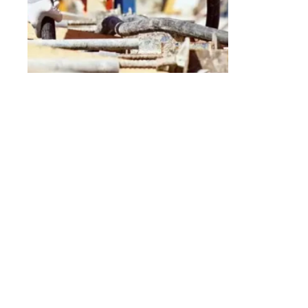
Suivez-nous
Contacts régionaux
Bluesky ↗︎
Mastodon ↗︎
Genève
Instagram ↗︎
Threads ↗︎
25 rue des Gares
Facebook ↗︎
CP 2089