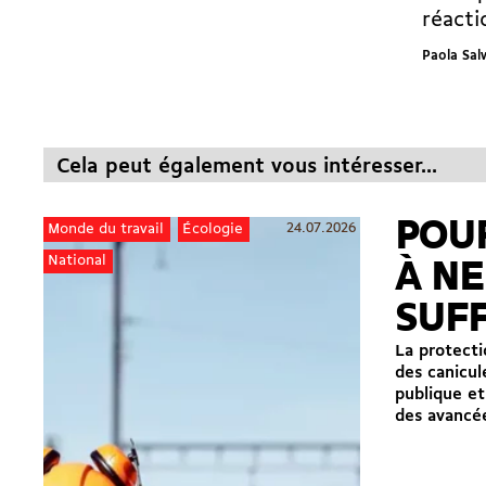
réacti
Paola Sa
Cela peut également vous intéresser...
POUR
24.07.2026
Monde du travail
Écologie
National
À NE
SUF
La protectio
des canicul
publique et
des avancées