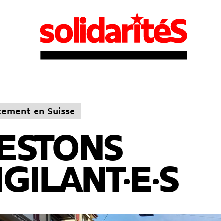
tement en Suisse
ESTONS
IGILANT·E·S