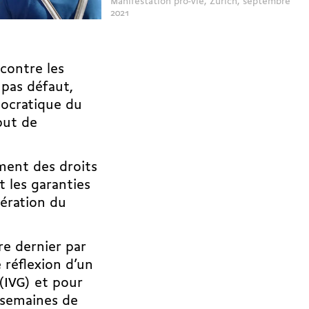
Manifestation pro-vie, Zurich, septembre
2021
contre les
 pas défaut,
mocratique du
but de
ment des droits
t les garanties
tération du
re dernier par
 réflexion d’un
(IVG) et pour
2 semaines de