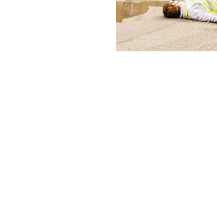
Vaud
5 place Chauderon
1003 Lausanne