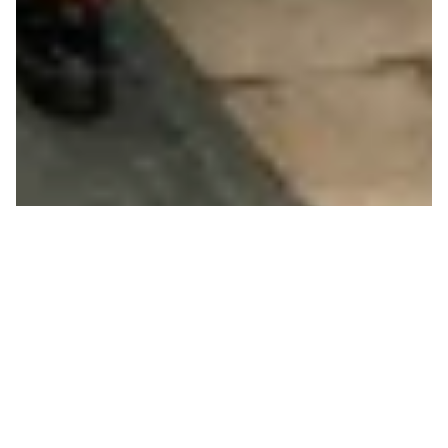
CRISE CLIMATIQUE
CONTRE REPRODUCTION
DE LA VIE
Cette année, l’Europe centrale a déjà connu trois
canicules responsables d’environ 10000 décès