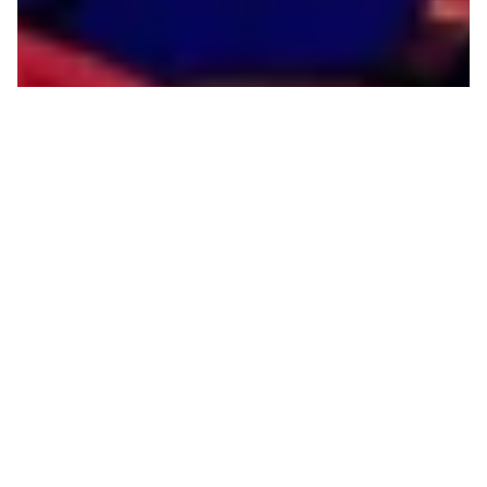
CULTURE EN LUTTE POUR
L’ÉTÉ
Un roman, deux essais, un recueil de poésie, un
podcast, des documentaires et deux films, un