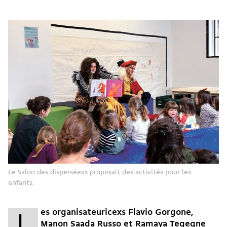
Le Salon des disperséexs proposait des activités pour les
enfants.
es organisateuricexs Flavio Gorgone,
L
Manon Saada Russo et Ramaya Tegegne