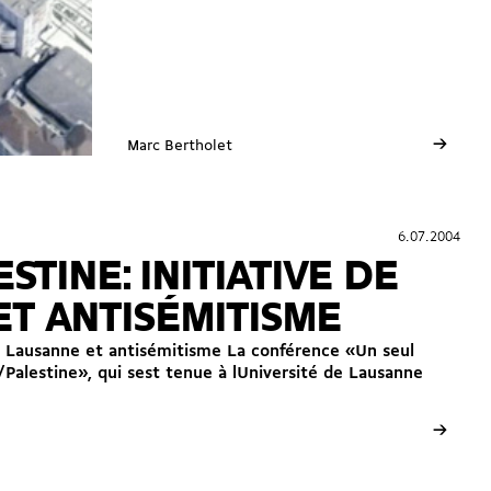
→
Marc Bertholet
6.07.2004
6.07.2004
STINE: INITIATIVE DE
T ANTISÉMITISME
 de Lausanne et antisémitisme La conférence «Un seul
Palestine», qui sest tenue à lUniversité de Lausanne
→