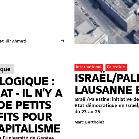
→
et
Ilir Ahmeti
International
Palestine
ique
ISRAËL/PALE
LOGIQUE :
LAUSANNE E
T - IL N'Y A
Israël/Palestine: initiative
DE PETITS
Etat démocratique en Israël/
du 23 au 25...
ITS POUR
Marc Bertholet
APITALISME
 l’Université de Genève,