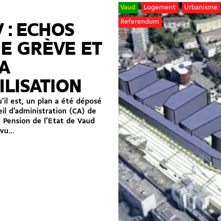
Vaud
Logement
Urbanisme
Referendum
 : ECHOS
E GRÈVE ET
A
LISATION
u’il est, un plan a été déposé
eil d’administration (CA) de
e Pension de l’Etat de Vaud
vu...