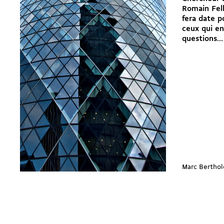
Romain Fell
fera date p
ceux qui e
questions...
Marc Berthol