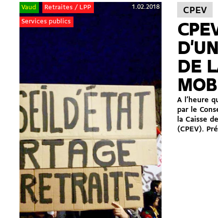
1.02.2018
Vaud
Retraites / LPP
CPEV
Services publics
CPEV
D'UN
DE L
MOBI
A l’heure q
par le Cons
la Caisse d
(CPEV). Pré