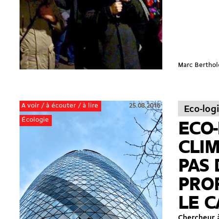
Marc Berthol
25.08.2016
A voir / à écouter / à lire
Eco-log
Écologie
ECO-
CLIMA
PAS 
PROF
LE C
Chercheur à