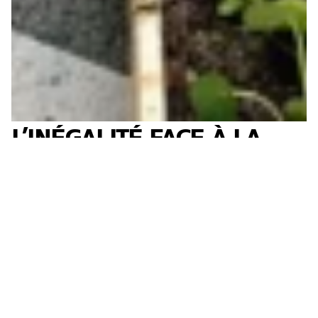
L’INÉGALITÉ FACE À LA
CHALEUR
De toute évidence, nous ne sommes pas tou·tes
égaux·ales face à la chaleur. Les inégalités face à
la canicule s’expriment tout particulièrement en
matière de...
→
Alice Guilbert
Antoine Dubiau
3.07.2026
Social
Logement
Santé
Vaud